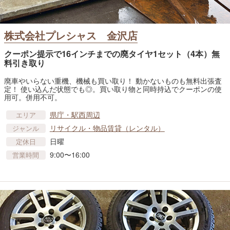
株式会社プレシャス 金沢店
クーポン提示で16インチまでの廃タイヤ1セット（4本）無
料引き取り
廃車やいらない重機、機械も買い取り！ 動かないものも無料出張査
定！ 使い込んだ状態でも◎。買い取り物と同時持込でクーポンの使
用可。併用不可。
県庁・駅西周辺
エリア
リサイクル・物品賃貸​（レンタル）
ジャンル
日曜
定休日
9:00〜16:00
営業時間