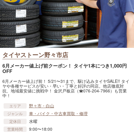
タイヤストーン野々市店
6月メーカー値上げ前クーポン！ タイヤ1本につき1,000円
OFF
6月メーカー値上げ前！ 5/21〜31まで、駆け込みタイヤSALE!! タイ
ヤや各種サービスが安い・早い・丁寧と好評の同店。他店徹底対
抗、地域最安値に挑戦中！ 金沢戸板店（☎076-204-7966）も営業
中！
野々市・白山
エリア
車​・バイク・中古車買取・修理
ジャンル
水曜
定休日
9:00〜18:00
営業時間