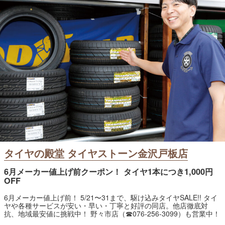
タイヤの殿堂 タイヤストーン金沢戸板店
6月メーカー値上げ前クーポン！ タイヤ1本につき1,000円
OFF
6月メーカー値上げ前！ 5/21〜31まで、駆け込みタイヤSALE!! タイ
ヤや各種サービスが安い・早い・丁寧と好評の同店。他店徹底対
抗、地域最安値に挑戦中！ 野々市店（☎076-256-3099）も営業中！