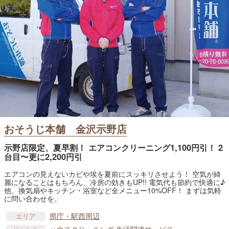
おそうじ本舗 金沢示野店
示野店限定、夏早割！ エアコンクリーニング1,100円引！ 2
台目〜更に2,200円引
エアコンの見えないカビや埃を夏前にスッキリさせよう！ 空気が綺
麗になることはもちろん、冷房の効きもUP!! 電気代も節約で快適に♪
他、換気扇やキッチン・浴室など全メニュー10%OFF！ まずは気軽
に問い合わせを。
県庁・駅西周辺
エリア