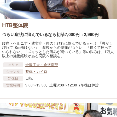
HTB整体院
つらい症状に悩んでいるなら初診7,000円→2,980円
腰痛・ヘルニア・狭窄症・脚のしびれに悩んでいる人へ！ 「脚がし
びれて10m歩けない」「産後からの腰痛がつらい」「痛くて座って
いられない」「ズキッとした痛みが続いている」等の悩みは、1万人
以上の施術経験がある同院へ相談を。
金沢工大・金沢南部
エリア
整体・カイロ
ジャンル
日祝
定休日
9:00〜19:30、土曜9:00〜12:30（午後は休診）
営業時間