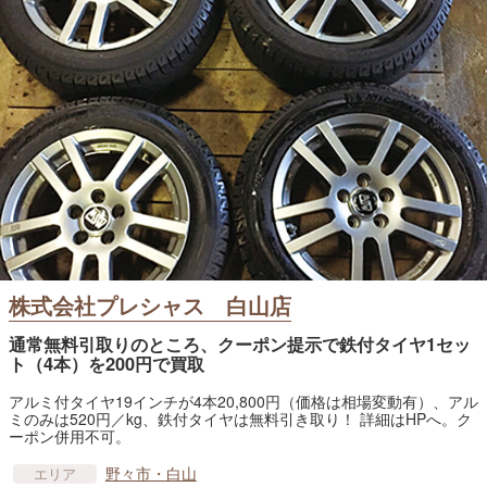
株式会社プレシャス 白山店
通常無料引取りのところ、クーポン提示で鉄付タイヤ1セッ
ト（4本）を200円で買取
アルミ付タイヤ19インチが4本20,800円（価格は相場変動有）、アル
ミのみは520円／kg、鉄付タイヤは無料引き取り！ 詳細はHPへ。ク
ーポン併用不可。
野々市・白山
エリア