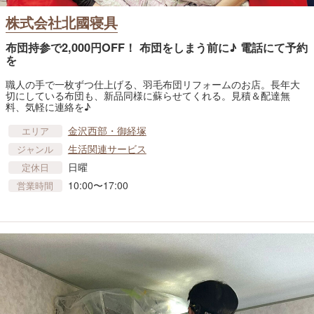
株式会社北國寝具
布団持参で2,000円OFF！ 布団をしまう前に♪ 電話にて予約
を
職人の手で一枚ずつ仕上げる、羽毛布団リフォームのお店。長年大
切にしている布団も、新品同様に蘇らせてくれる。見積＆配達無
料、気軽に連絡を♪
金沢西部・御経塚
エリア
生活関連サービス
ジャンル
日曜
定休日
10:00〜17:00
営業時間