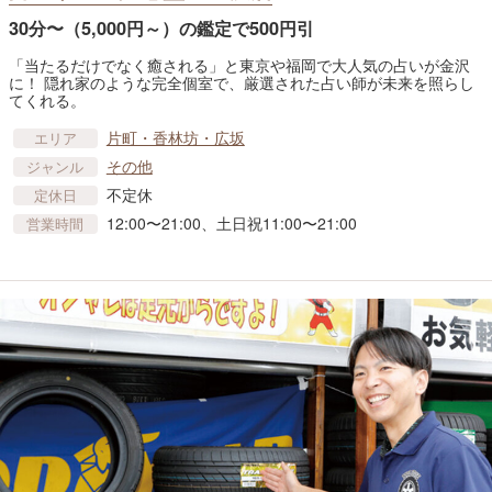
30分〜（5,000円～）の鑑定で500円引
「当たるだけでなく癒される」と東京や福岡で大人気の占いが金沢
に！ 隠れ家のような完全個室で、厳選された占い師が未来を照らし
てくれる。
片町・香林坊・広坂
エリア
その他
ジャンル
不定休
定休日
12:00〜21:00、土日祝11:00〜21:00
営業時間