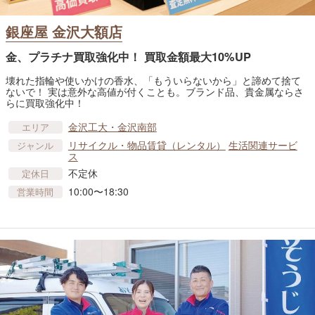
銀座屋 金沢大額店
金、プラチナ買取強化中！ 買取金額最大10%UP
壊れた指輪や使いかけの香水、「もういらないから」と諦めて捨て
ないで！ 実は意外な高値が付くことも。ブランド品、貴金属ならさ
らに買取強化中！
金沢工大・金沢南部
エリア
リサイクル・物品賃貸​（レンタル）
生活関連サービ
ジャンル
ス
不定休
定休日
10:00〜18:30
営業時間