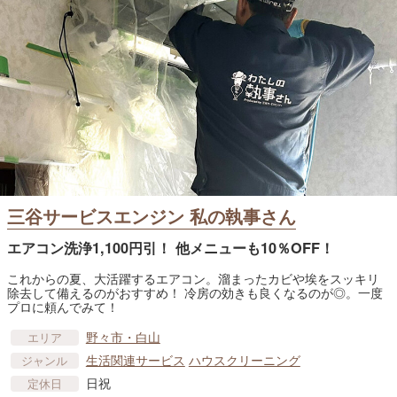
三谷サービスエンジン 私の執事さん
エアコン洗浄1,100円引！ 他メニューも10％OFF！
これからの夏、大活躍するエアコン。溜まったカビや埃をスッキリ
除去して備えるのがおすすめ！ 冷房の効きも良くなるのが◎。一度
プロに頼んでみて！
野々市・白山
エリア
生活関連サービス
ハウスクリーニング
ジャンル
日祝
定休日