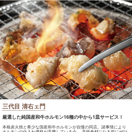
三代目 清右ェ門
厳選した純国産和牛ホルモン16種の中から1皿サービス！
本格炭火焼と希少な国産和牛ホルモンが自慢の同店。諸事情により
ホルモンの仕入れ価格が高騰している今、 高級食材になる前にぜひ