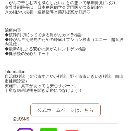
「がんで苦しむ方を減らしたい」との想いで早期発見に尽力。
友希菜副院長は、日本糖尿病学会専門医かつ薬剤師で
きめ細かい栄養・運動指導と薬剤提案が好評♡
治療内容
◆鎮静剤で眠ってできる胃がんカメラ検診
◆膵がん早期発見のための膵臓オプション検査（エコー、超音波
内視鏡）
◆最新AIによる安心の肺がんレントゲン検診
◆健診後の安心サポート
information
自治体検診（金沢市すこやか検診、野々市市いきいき検診、白山
市健康診査）
実施中。異常があっても安心サポート。
丁寧な結果説明を聞き治療につなげよう！
公式ホームページはこちら
公式SNS