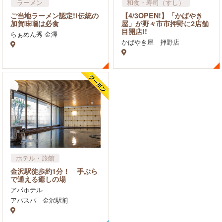
ラーメン
和食・寿司（すし）
ご当地ラーメン認定!!伝統の
【4/3OPEN!】「かばやき
加賀味噌は必食
屋」が野々市市押野に2店舗
目開店!!
らぁめん秀 金澤
かばやき屋 押野店
ホテル・旅館
リラクゼーション・マッサ
金沢駅徒歩約1分！ 手ぶら
ージ
で通える癒しの場
温泉・銭湯
アパホテル
アパスパ 金沢駅前