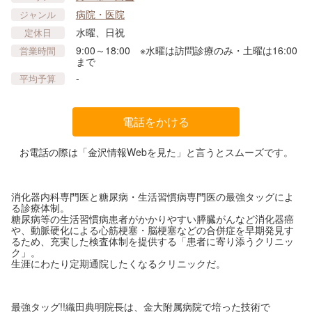
病院・医院
ジャンル
水曜、日祝
定休日
9:00～18:00 ※水曜は訪問診療のみ・土曜は16:00
営業時間
まで
-
平均予算
電話をかける
お電話の際は「金沢情報Webを見た」と言うとスムーズです。
消化器内科専門医と糖尿病・生活習慣病専門医の最強タッグによ
る診療体制。
糖尿病等の生活習慣病患者がかかりやすい膵臓がんなど消化器癌
や、動脈硬化による心筋梗塞・脳梗塞などの合併症を早期発見す
るため、充実した検査体制を提供する「患者に寄り添うクリニッ
ク」。
生涯にわたり定期通院したくなるクリニックだ。
最強タッグ!!織田典明院長は、金大附属病院で培った技術で