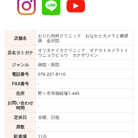
おりた内科クリニック おなかとカメラと糖尿
店舗名
病 金沢院
オリタナイカクリニック オナカトカメラトト
店名ヨミガナ
ウニョウビョウ カナザワイン
ジャンル
病院・医院
電話番号
076-227-8110
FAX番号
-
住所
野々市市御経塚1-445
お問い合わせ
-
時間
定休日
水曜、日祝
席数
-
駐車場
11台