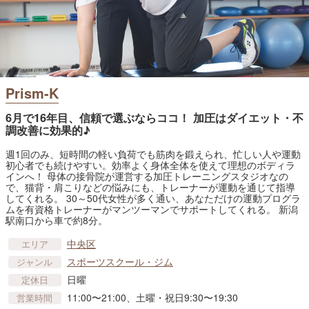
Prism-K
6月で16年目、信頼で選ぶならココ！ 加圧はダイエット・不
調改善に効果的♪
週1回のみ、短時間の軽い負荷でも筋肉を鍛えられ、忙しい人や運動
初心者でも続けやすい。効率よく身体全体を使えて理想のボディラ
インへ！ 母体の接骨院が運営する加圧トレーニングスタジオなの
で、猫背・肩こりなどの悩みにも、トレーナーが運動を通じて指導
してくれる。 30～50代女性が多く通い、あなただけの運動プログラ
ムを有資格トレーナーがマンツーマンでサポートしてくれる。 新潟
駅南口から車で約8分。
中央区
エリア
スポーツスクール・ジム
ジャンル
日曜
定休日
11:00〜21:00、土曜・祝日9:30〜19:30
営業時間