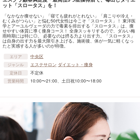
ット「スロータス」を！
「なかなか痩せない」「寝ても疲れがとれない」「肩こりや冷え・
むくみがつらい」と悩む50代女性は今こそ「スロータス」！ 東洋医
学とアーユルヴェーダの力で毒素を排出する「スロータス」は、痩
せやすい体質に導く痩身コース！ 全身スッキリするので、ダルい梅
雨時期には特に◎。 必要なのは摂る力より出す力。「スロータス」
は自身の出す力を最大限引き上げる。施術後、体が一気に軽くなっ
たと実感する人が多いのが特徴。
中央区
エリア
エステサロン
ダイエット・痩身
ジャンル
不定休
定休日
10:00〜21:00、土日祝10:00〜18:00
営業時間