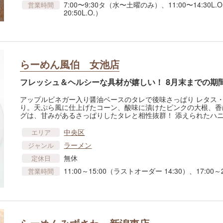
7:00〜9:30タ（水〜土曜のみ）、11:00〜14:30L.O.
営業時間
20:50L.O.）
らーめん風伯 女池店
フレッシュ＆ヘルシーな具材が嬉しい！ 8月末までの期
アップルビネガー入り醤油ベースのタレで後味さっぱり レタス
り。天ぷら風に仕上げたコーン、酸味に漬けたピンクの大根、香
グは、甘みがあるさっぱりしたタレと相性抜群！ 添えられたハ
中央区
エリア
ラーメン
ジャンル
無休
定休日
11:00～15:00（ラストオーダー 14:30）、17:00
営業時間