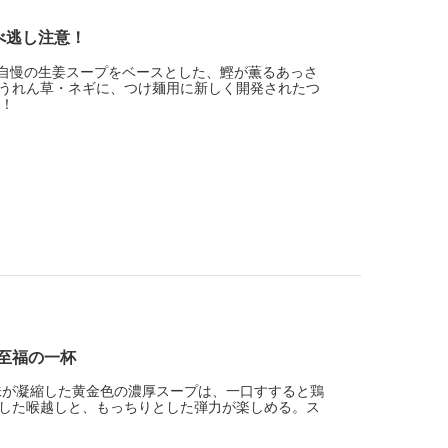
べ逃し注意！
」自慢の生姜スープをベースとした、鰹が薫るあっさ
うれん草・ネギに、つけ麺用に新しく開発されたつ
能！
る至福の一杯
味が凝縮した黄金色の濃厚スープは、一口すすると鶏
した喉越しと、もっちりとした弾力が楽しめる。ス