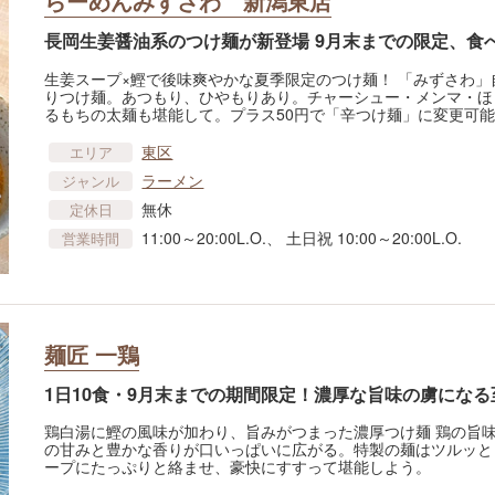
らーめんみずさわ 新潟東店
長岡生姜醤油系のつけ麺が新登場 9月末までの限定、食
生姜スープ×鰹で後味爽やかな夏季限定のつけ麺！ 「みずさわ
りつけ麺。あつもり、ひやもりあり。チャーシュー・メンマ・ほ
るもちの太麺も堪能して。プラス50円で「辛つけ麺」に変更可
東区
エリア
ラーメン
ジャンル
無休
定休日
11:00～20:00L.O.、 土日祝 10:00～20:00L.O.
営業時間
麺匠 一鶏
1日10食・9月末までの期間限定！濃厚な旨味の虜にな
鶏白湯に鰹の風味が加わり、旨みがつまった濃厚つけ麺 鶏の旨
の甘みと豊かな香りが口いっぱいに広がる。特製の麺はツルッと
ープにたっぷりと絡ませ、豪快にすすって堪能しよう。