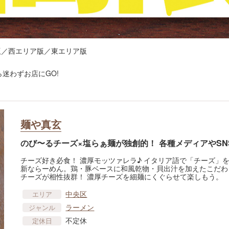
リア版／西エリア版／東エリア版
迷わずお店にGO!
麺や真玄
のび〜るチーズ×塩らぁ麺が独創的！ 各種メディアやSN
チーズ好き必食！ 濃厚モッツァレラ♪ イタリア語で「チーズ」
新ならーめん。鶏・豚ベースに和風乾物・貝出汁を加えたこだわ
チーズが相性抜群！ 濃厚チーズを細麺にくぐらせて楽しもう。
中央区
エリア
ラーメン
ジャンル
不定休
定休日