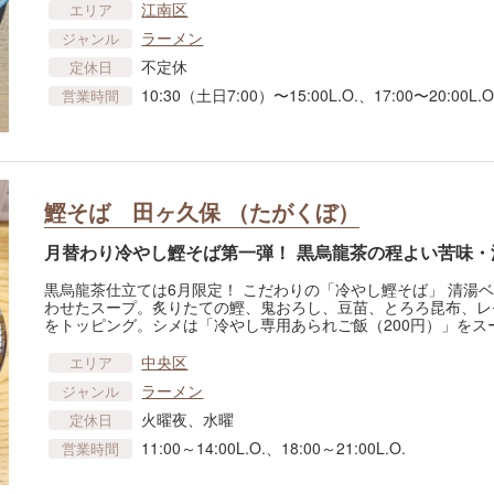
江南区
エリア
ラーメン
ジャンル
不定休
定休日
10:30（土日7:00）〜15:00L.O.、17:00〜20:00L.O
営業時間
鰹そば 田ヶ久保 （たがくぼ）
月替わり冷やし鰹そば第一弾！ 黒烏龍茶の程よい苦味・
黒烏龍茶仕立ては6月限定！ こだわりの「冷やし鰹そば」 清湯
わせたスープ。炙りたての鰹、鬼おろし、豆苗、とろろ昆布、レ
をトッピング。シメは「冷やし専用あられご飯（200円）」をス
中央区
エリア
ラーメン
ジャンル
火曜夜、水曜
定休日
11:00～14:00L.O.、18:00～21:00L.O.
営業時間