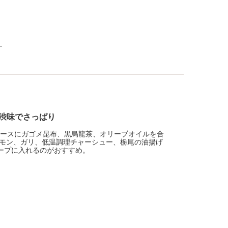
.
渋味でさっぱり
ベースにガゴメ昆布、黒烏龍茶、オリーブオイルを合
モン、ガリ、低温調理チャーシュー、栃尾の油揚げ
ープに入れるのがおすすめ。