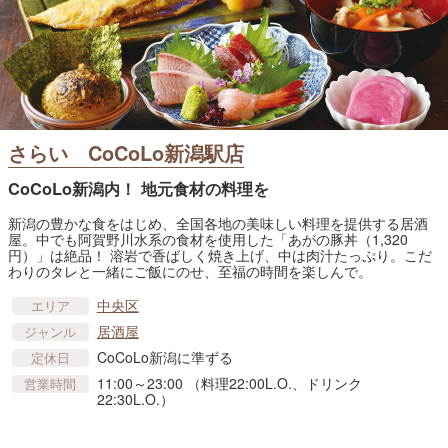
さらい CoCoLo新潟駅店
CoCoLo新潟内！ 地元食材の料理を
新潟の豊かな食をはじめ、全国各地の美味しい料理を提供する居酒
屋。中でも阿賀野川水系の食材を使用した「あがの豚丼（1,320
円）」は絶品！ 溶岩で香ばしく焼き上げ、中は肉汁たっぷり。こだ
わりのタレと一緒にご飯にのせ、至福の時間を楽しんで。
中央区
エリア
居酒屋
ジャンル
CoCoLo新潟に準ずる
定休日
11:00～23:00 （料理22:00L.O.、ドリンク
営業時間
22:30L.O.）