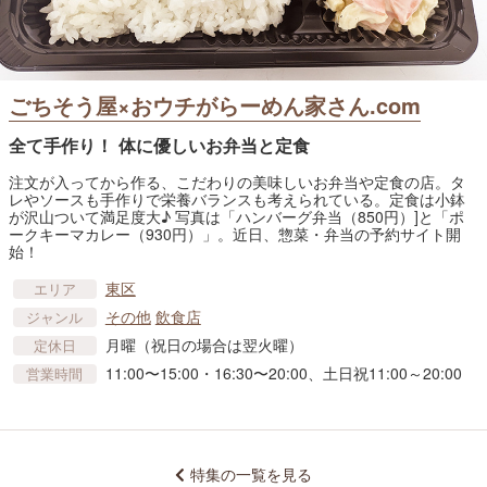
ごちそう屋×おウチがらーめん家さん.com
全て手作り！ 体に優しいお弁当と定食
注文が入ってから作る、こだわりの美味しいお弁当や定食の店。タ
レやソースも手作りで栄養バランスも考えられている。定食は小鉢
が沢山ついて満足度大♪ 写真は「ハンバーグ弁当（850円）]と「ポ
ークキーマカレー（930円）」。近日、惣菜・弁当の予約サイト開
始！
東区
エリア
その他
飲食店
ジャンル
月曜（祝日の場合は翌火曜）
定休日
11:00〜15:00・16:30〜20:00、土日祝11:00～20:00
営業時間
特集の一覧を見る