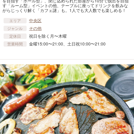
を目指す「ホール型」、閉じ込められた部屋から10分で脱出を目指
す「ルーム型」イベントの他、テーブルに座ってドリンクを飲みな
がらじっくり解く「カフェ謎」も。1人でも大人数でも楽しめる！
中央区
エリア
その他
ジャンル
祝日を除く月〜木曜
定休日
金曜15:00〜21:00、土日祝10:00〜21:00
営業時間