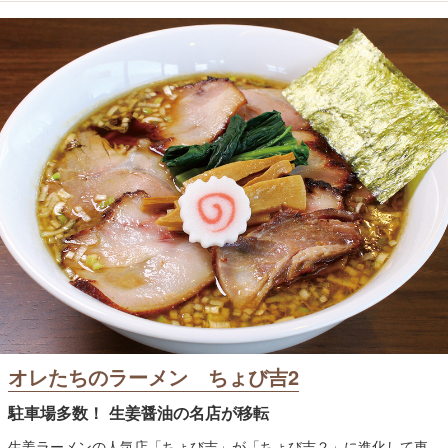
オレたちのラーメン ちょび吉2
駐車場多数！ 生姜醤油の名店が移転
生姜ラーメンの人気店「ちょび吉」が「ちょび吉２」に進化して東