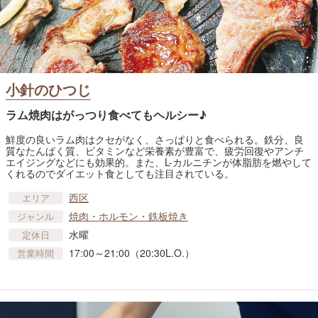
小針のひつじ
ラム焼肉はがっつり食べてもヘルシー♪
鮮度の良いラム肉はクセがなく、さっぱりと食べられる。鉄分、良
質なたんぱく質、ビタミンなど栄養素が豊富で、疲労回復やアンチ
エイジングなどにも効果的。また、L-カルニチンが体脂肪を燃やして
くれるのでダイエット食としても注目されている。
西区
エリア
焼肉・ホルモン・鉄板焼き
ジャンル
水曜
定休日
17:00～21:00（20:30L.O.）
営業時間