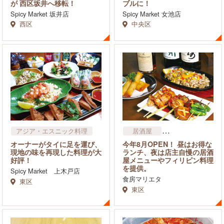
が 西区坂井へ移転！
ブルに！
Spicy Market 坂井店
Spicy Market 女池店
西区
中央区
アジア・エスニック料理
居酒屋
和食・寿司（すし）
オーナーがタイに足を運び、
今年8月OPEN！ 昼はお得な
アジア・エスニック料理
現地の味を再現した料理が大
ランチ、夜は店主自慢の居酒
好評！
屋メニューやフィリピン料理
を提供。
Spicy Market 上木戸店
食房マリエタ
東区
東区