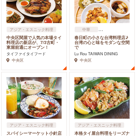
アジア・エスニック料理
中華
アジア・エスニック料理
中央区関屋で人気の本場タイ
春日町の小さな台湾料理店♪
料理店の新店が、7/3古町・
台湾の心と味をモダンな空間
東堀前通にオープン！
で
タイファイタイフード
Lu Rou TAIWAN DINING
中央区
中央区
アジア・エスニック料理
アジア・エスニック料理
スパイシーマーケット小針店
本格タイ屋台料理をリーズナ