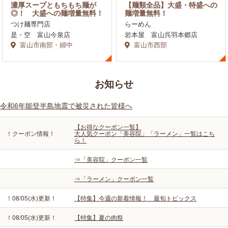
濃厚スープともちもち麺が
【麺類全品】大盛・特盛への
◎！ 大盛への麺増量無料！
麺増量無料！
つけ麺専門店
らーめん
是・空 富山今泉店
岩本屋 富山呉羽本郷店
富山市南部・婦中
富山市西部
お知らせ
令和6年能登半島地震で被災された皆様へ
【お得なクーポン一覧】
！クーポン情報！
大人気クーポン「美容院」「ラーメン」一覧はこち
ら！
⇒「美容院」クーポン一覧
⇒「ラーメン」クーポン一覧
！08/05(水)更新！
【特集】今週の新着情報！ 最旬トピックス
！08/05(水)更新！
【特集】夏の肉祭