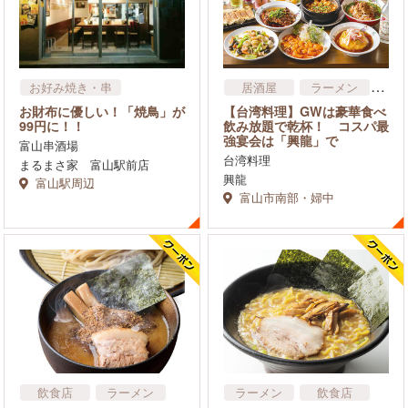
居酒屋
ラーメン
お好み焼き・串
中華
【台湾料理】GWは豪華食べ
お財布に優しい！「焼鳥」が
アジア・エスニック料理
飲み放題で乾杯！ コスパ最
99円に！！
強宴会は「興龍」で
飲食店
富山串酒場
台湾料理
まるまさ家 富山駅前店
興龍
富山駅周辺
富山市南部・婦中
飲食店
ラーメン
ラーメン
飲食店