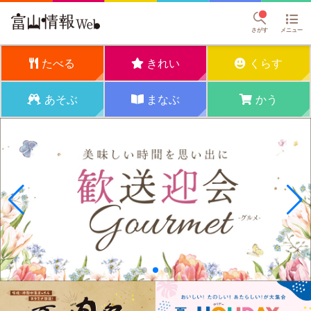
さがす
メニュー
たべる
きれい
くらす
あそぶ
まなぶ
かう