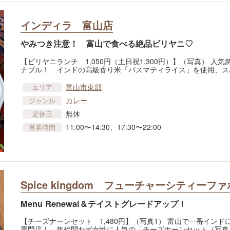
インディラ 富山店
やみつき注意！ 富山で食べる絶品ビリヤニ♡
【ビリヤニランチ 1,050円（土日祝1,300円）】（写真） 
ナブル！ インドの高級香り米「バスマティライス」を使用、ス
富山市東部
エリア
カレー
ジャンル
無休
定休日
11:00〜14:30、17:30〜22:00
営業時間
Spice kingdom フューチャーシティーフ
Menu Renewal＆テイストグレードアップ！
【チーズナーンセット 1,480円】（写真1） 富山で一番イン
専門店！ 年代問わず女性に人気の「チーズナーンセット（写真