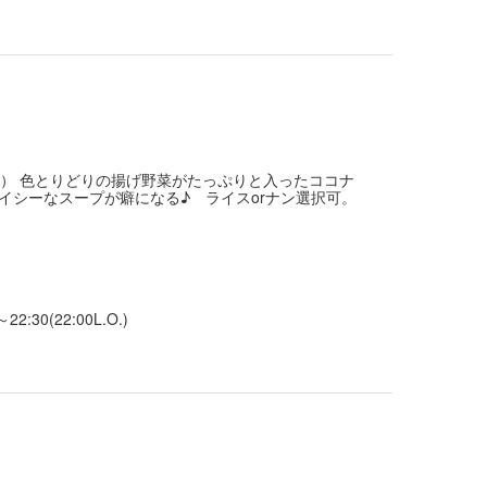
1） 色とりどりの揚げ野菜がたっぷりと入ったココナ
イシーなスープが癖になる♪ ライスorナン選択可。
2:30(22:00L.O.)