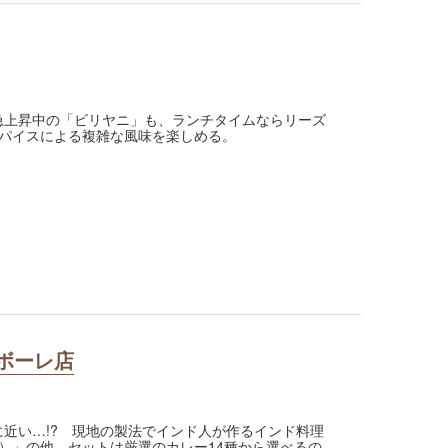
人気急上昇中の「ビリヤニ」も、ランチタイムならリーズ
パイスによる複雑な風味を楽しめる。
ァボーレ店
ドに近い…!? 現地の製法でインド人が作るインド料理
）」の他、セットは厳選のカレー14種から選べるの