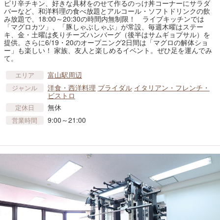
ピリ辛チキン、好きな具材をのせて作るのっけ丼コーナーにサラダ
バーなど、和洋料理の食べ放題とアルコール・ソフトドリンクの飲
み放題で、18:00～20:30の時間内無制限！ ライブキッチンでは
「マグロカツ」、「豚しゃぶしゃぶ」が常設、毎週木曜はステー
キ、金・土曜は炙りチーズハンバーグ（後半はサムギョプサル）を
提供。さらに6/19・20のオープニング2日間は「マグロの解体ショ
ー」も楽しい！ 家族、友人と楽しめるイベント。ぜひ足を運んでみ
て。
富山駅周辺
エリア
洋食・西洋料理
ブライダル
イタリアン・フレンチ・
ジャンル
ビストロ
無休
定休日
9:00～21:00
営業時間