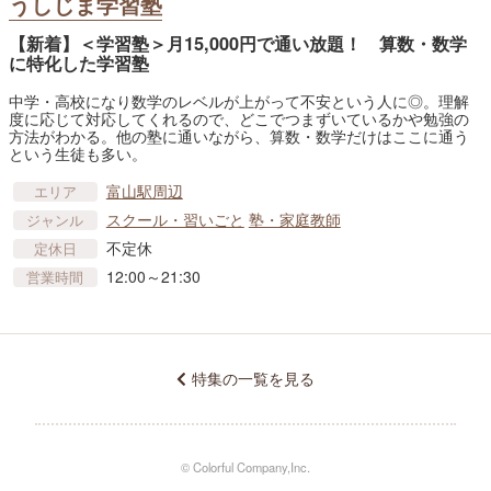
うしじま学習塾
【新着】＜学習塾＞月15,000円で通い放題！ 算数・数学
に特化した学習塾
中学・高校になり数学のレベルが上がって不安という人に◎。理解
度に応じて対応してくれるので、どこでつまずいているかや勉強の
方法がわかる。他の塾に通いながら、算数・数学だけはここに通う
という生徒も多い。
富山駅周辺
エリア
スクール・習いごと
塾・家庭教師
ジャンル
不定休
定休日
12:00～21:30
営業時間
特集の一覧を見る
© Colorful Company,Inc.