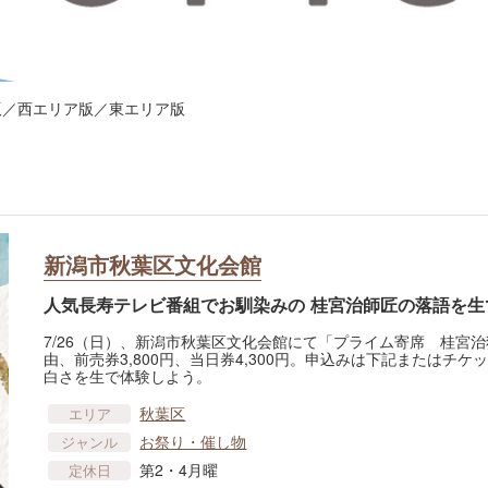
リア版／西エリア版／東エリア版
新潟市秋葉区文化会館
人気長寿テレビ番組でお馴染みの 桂宮治師匠の落語を生
7/26（日）、新潟市秋葉区文化会館にて「プライム寄席 桂宮治独演
由、前売券3,800円、当日券4,300円。申込みは下記または
白さを生で体験しよう。
秋葉区
エリア
お祭り・催し物
ジャンル
第2・4月曜
定休日