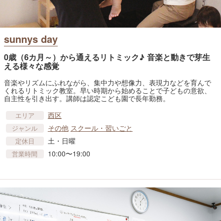
sunnys day
0歳（6カ月～）から通えるリトミック♪ 音楽と動きで芽生
える様々な感覚
音楽やリズムにふれながら、集中力や想像力、表現力などを育んで
くれるリトミック教室。早い時期から始めることで子どもの意欲、
自主性を引き出す。講師は認定こども園で長年勤務。
西区
エリア
その他
スクール・習いごと
ジャンル
土・日曜
定休日
10:00〜19:00
営業時間