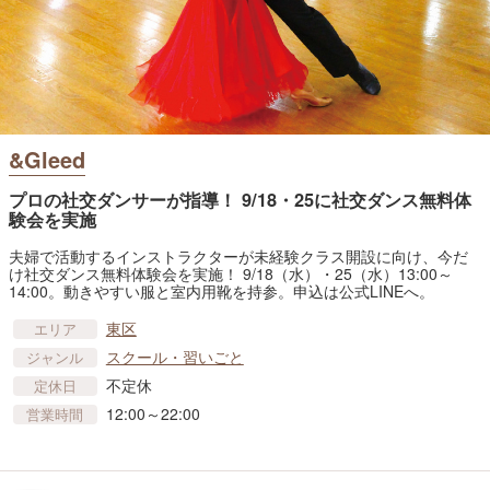
&Gleed
プロの社交ダンサーが指導！ 9/18・25に社交ダンス無料体
験会を実施
夫婦で活動するインストラクターが未経験クラス開設に向け、今だ
け社交ダンス無料体験会を実施！ 9/18（水）・25（水）13:00～
14:00。動きやすい服と室内用靴を持参。申込は公式LINEへ。
東区
エリア
スクール・習いごと
ジャンル
不定休
定休日
12:00～22:00
営業時間