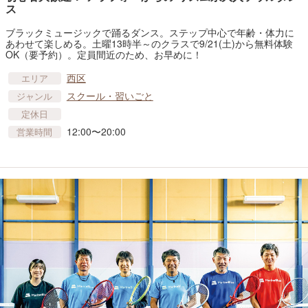
ス
ブラックミュージックで踊るダンス。ステップ中心で年齢・体力に
あわせて楽しめる。土曜13時半～のクラスで9/21(土)から無料体験
OK（要予約）。定員間近のため、お早めに！
西区
エリア
スクール・習いごと
ジャンル
定休日
12:00〜20:00
営業時間