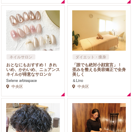
ネイルサロン
ダイエット・痩身
まつげサロン
整体・カイロ
おとなにもおすすめ！ きれ
「誰でも絶対小顔宣言」！
フェイシャル
いめ、かわいめ、ニュアンス
歪みを整える美容矯正で全身
ネイルが得意なサロン☆
美しく
Selene arbisspace
＆Lino
中央区
中央区