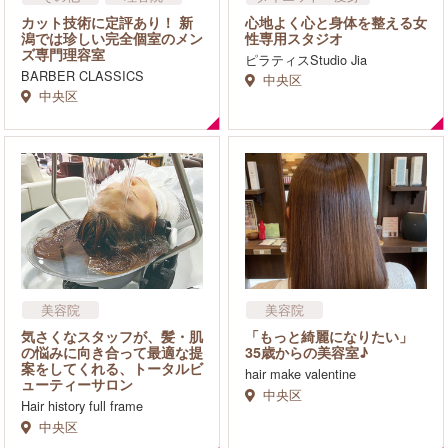
リラクゼーション・マッサ
カット技術に定評あり！ 新
心地よく心と身体を整える女
ージ
潟では珍しい完全個室のメン
性専用スタジオ
スポーツスクール・ジム
ズ専門理容室
ピラティスStudio Jia
BARBER CLASSICS
中央区
中央区
美容院
美容院
気さくなスタッフが、髪・肌
「もっと綺麗になりたい」
の悩みに向き合って最適な提
35歳からの美容室♪
案をしてくれる、トータルビ
hair make valentine
ューティーサロン
中央区
Hair history full frame
中央区