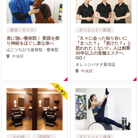
整体・カイロ
ダイエット・痩身
リラクゼーション・マッサ
肩に強い整体院！ 要因を探
「久々に会った知り合いに
ージ
り神経をほぐし楽な体へ
『太った？』『老けた？』と
フェイシャル
思われたくない!!」人は創業
山二ツちひろ接骨院・整体院
30年以上の老舗エステへ
中央区
GO！
オレンジバナナ新潟店
中央区
その他
理容院
ダイエット・痩身