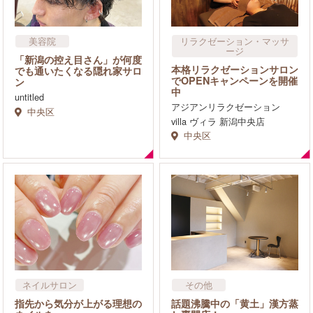
美容院
リラクゼーション・マッサ
ージ
「新潟の控え目さん」が何度
本格リラクゼーションサロン
でも通いたくなる隠れ家サロ
でOPENキャンペーンを開催
ン
中
untitled
アジアンリラクゼーション
中央区
villa ヴィラ 新潟中央店
中央区
ネイルサロン
その他
指先から気分が上がる理想の
話題沸騰中の「黄土」漢方蒸