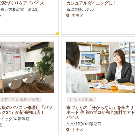
で家づくりをアドバイス
カジュアルダイニングに！
の買い方相談室 新潟店
新潟東映ホテル
区
中央区
リア・生活家具・家電
住宅・不動産
大級のパソコン修理店「パソ
家づくりの「分からない」を全力サ
ック24」が新潟初出店！
ポート 住宅のプロが完全無料でアド
バイス
ドック24 新潟店
注文住宅の相談窓口
区
中央区