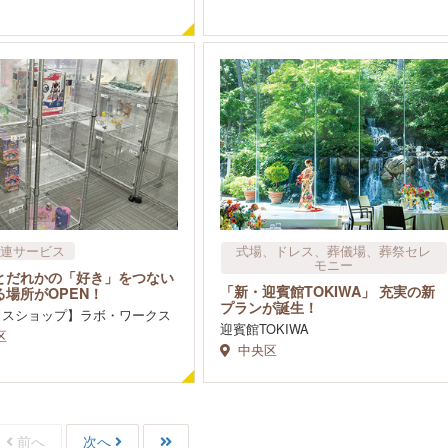
連サービス
式場、ドレス、葬儀場、葬祭セレ
モニー
とだれかの「好き」をつない
「新・迎賓館TOKIWA」 充実の新
る場所がOPEN！
プランが誕生！
クスショップ】ラボ・ワークス
迎賓館TOKIWA
区
中央区
前へ
次へ