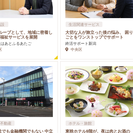
施設
生活関連サービス
グループとして、地域に密着し
大切な人が旅立った後の悩み、 困り
の福祉サービスを展開
ごとをワンストップでサポート
社はあとふるあたご
終活サポート新潟
区
中央区
不動産
ホテル・旅館
社でも金融機関でもない 中立
東映ホテル9階が、夜は肉とお酒の