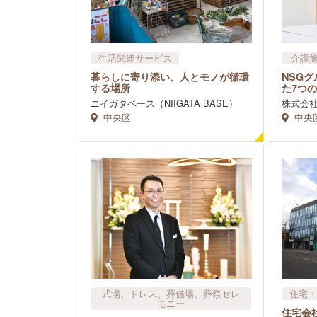
生活関連サービス
介護
暮らしに寄り添い、人とモノが循環
NSG
する場所
た7つ
ニイガタベース（NIIGATA BASE）
株式会
中央区
中央
式場、ドレス、葬儀場、葬祭セレ
住宅・
モニー
住宅会