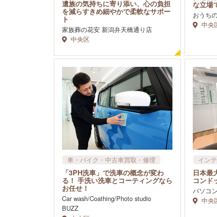
遺族の気持ちに寄り添い、心の負担
な立場
を減らすきめ細やかで柔軟なサポー
おうち
ト
中央
家族葬の花安 新潟弁天橋通り店
中央区
車​・バイク・中古車買取・修理
インテ
「3PH洗車」で洗車の概念が変わ
日本最
る！ 手洗い洗車とコーティングなら
コンド
お任せ！
パソコン
Car wash/Coathing/Photo studio
中央
BUZZ