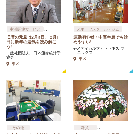
生活関連サービス
スポーツスクール・ジム
その他
旧暦の元旦は2月3日。 2月1
運動初心者・中高年層でも始
日に新年の運気を読み解こ
めやすい!
う!
e-メディカルフィットネス フ
ェニックス
一般社団法人 日本運命統計学
協会
東区
東区
その他
雑貨
スクール・習いごと