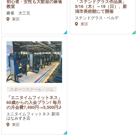
初心者・女性も大歓迎の麻雀
「ステンドグラス作品展」
お祭り・催し物
教室
5/16（木）～19（日）、新
潟市美術館にて開催
麻雀 大三元
ステンドグラス・ベルデ
東区
東区
スポーツスクール・ジム
「エニタイムフィットネス」
60歳からの入会プラン! 毎月
の月会費7,480円→5,500円♪
エニタイムフィットネス 新潟
はなみずき店
東区