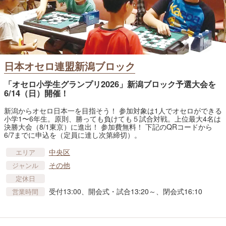
日本オセロ連盟新潟ブロック
「オセロ小学生グランプリ2026」新潟ブロック予選大会を
6/14（日）開催！
新潟からオセロ日本一を目指そう！ 参加対象は1人でオセロができる
小学1〜6年生。原則、勝っても負けても５試合対戦。上位最大4名は
決勝大会（8/1東京）に進出！ 参加費無料！ 下記のQRコードから
6/7までに申込を（定員に達し次第締切）。
中央区
エリア
その他
ジャンル
定休日
受付13:00、開会式・試合13:20～、閉会式16:10
営業時間