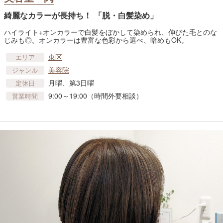
綺麗なカラーが長持ち！ 「脱・白髪染め」
ハイライト+オンカラーで白髪をぼかして染められ、伸びた毛とのな
じみも◎。オンカラーは豊富な色彩から選べ、暗めもOK。
東区
エリア
美容院
ジャンル
月曜、第3日曜
定休日
9:00～19:00（時間外要相談）
営業時間