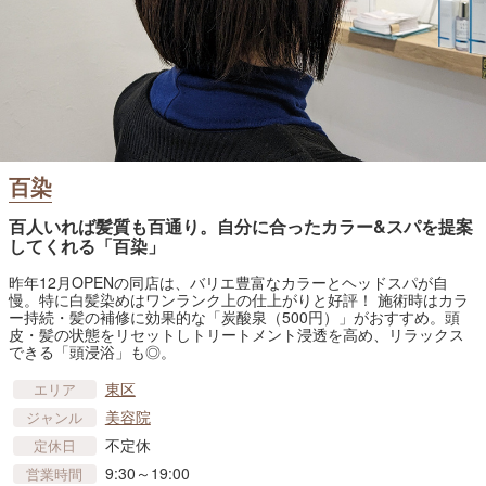
百染
百人いれば髪質も百通り。自分に合ったカラー&スパを提案
してくれる「百染」
昨年12月OPENの同店は、バリエ豊富なカラーとヘッドスパが自
慢。特に白髪染めはワンランク上の仕上がりと好評！ 施術時はカラ
ー持続・髪の補修に効果的な「炭酸泉（500円）」がおすすめ。頭
皮・髪の状態をリセットしトリートメント浸透を高め、リラックス
できる「頭浸浴」も◎。
東区
エリア
美容院
ジャンル
不定休
定休日
9:30～19:00
営業時間