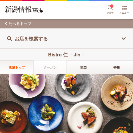
さがす
メニュー
たべるトップ
お店を検索する
Bistro 仁 －Jin－
店舗トップ
クーポン
地図
特集