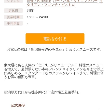
洋食・西洋料理
バー・バル・ダイニングバー
イ
ジャンル
タリアン・フレンチ・ビストロ
月曜
定休日
18:00～24:00
営業時間
-
平均予算
電話をかける
お電話の際は「新潟情報Webを見た」と言うとスムーズです。
東大通にある人気の「仁JIN」がリニューアル！ 料理のメニュー
も増えて、肩肘張らない本格フレンチ＆イタリアンを今まで以上
に楽しめる。スタンダードなカクテルからワインまで、料理に合
うお酒の種類も豊富。
新潟駅万代口から徒歩約7分・流作場五差路手前。
公式SNS