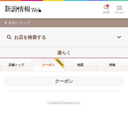
さがす
メニュー
きれいトップ
お店を検索する
湯らく
店舗トップ
クーポン
地図
特集
クーポン
© Colorful Company,Inc.