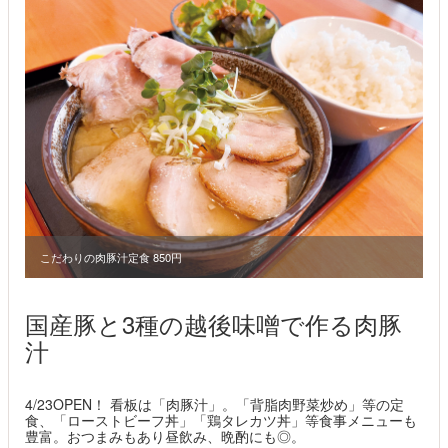
こだわりの肉豚汁定食 850円
国産豚と3種の越後味噌で作る肉豚
汁
4/23OPEN！ 看板は「肉豚汁」。「背脂肉野菜炒め」等の定
食、「ローストビーフ丼」「鶏タレカツ丼」等食事メニューも
豊富。おつまみもあり昼飲み、晩酌にも◎。