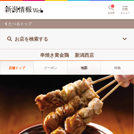
さがす
メニュー
たべるトップ
お店を検索する
串焼き黄金鶏 新潟西店
店舗トップ
クーポン
地図
特集