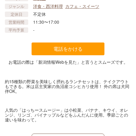
洋食・西洋料理
カフェ・スイーツ
ジャンル
不定休
定休日
11:30〜17:00
営業時間
-
平均予算
電話をかける
お電話の際は「新潟情報Webを見た」と言うとスムーズです。
約15種類の野菜を美味しく摂れるランチセットは、テイクアウト
もできる。米は店主実家の魚沼産コシヒカリ使用！ 外の席は犬同
伴OK。
人気の「はっちースムージー」は小松菜、バナナ、キウイ、オレ
ンジ、リンゴ、パイナップルなどをふんだんに使用。季節ごとの
違いを味わって。