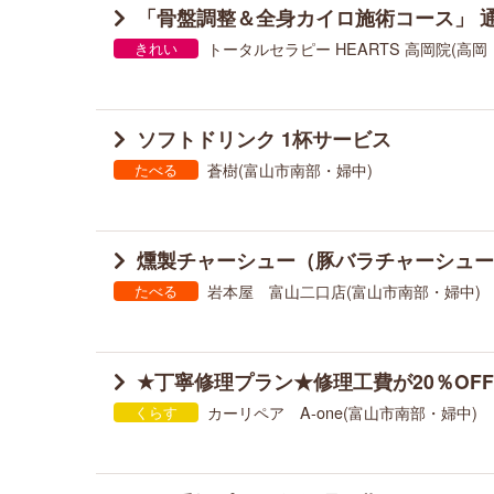
「骨盤調整＆全身カイロ施術コース」 通常6
トータルセラピー HEARTS 高岡院(高岡
きれい
ソフトドリンク 1杯サービス
蒼樹(富山市南部・婦中)
たべる
燻製チャーシュー（豚バラチャーシュー
岩本屋 富山二口店(富山市南部・婦中)
たべる
★丁寧修理プラン★修理工費が20％OF
カーリペア A-one(富山市南部・婦中)
くらす