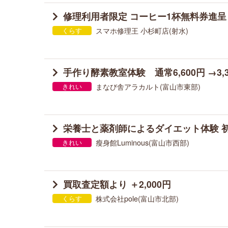
修理利用者限定 コーヒー1杯無料券進呈
スマホ修理王 小杉町店(射水)
くらす
手作り酵素教室体験 通常6,600円 →3,3
まなび舎アラカルト(富山市東部)
きれい
栄養士と薬剤師によるダイエット体験 初回
瘦身館Luminous(富山市西部)
きれい
買取査定額より ＋2,000円
株式会社pole(富山市北部)
くらす