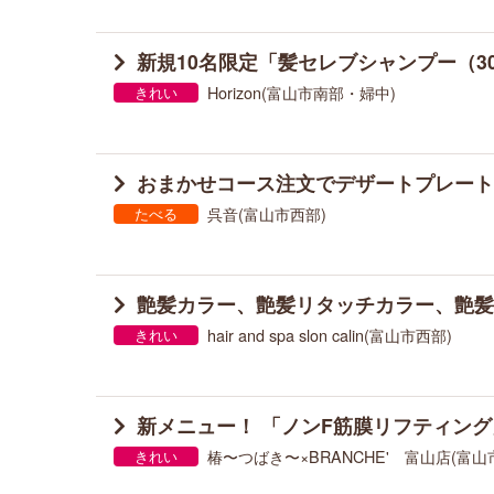
新規10名限定「髪セレブシャンプー（30
Horizon(富山市南部・婦中)
きれい
おまかせコース注文でデザートプレート（
呉音(富山市西部)
たべる
艶髪カラー、艶髪リタッチカラー、艶髪縮
hair and spa slon calin(富山市西部)
きれい
新メニュー！ 「ノンF筋膜リフティング」
椿〜つばき〜×BRANCHE' 富山店(富
きれい