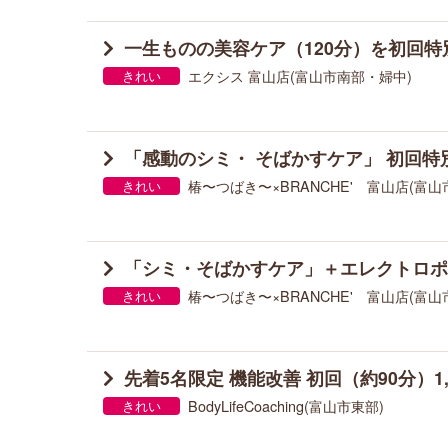
一生ものの美容ケア（120分）を初回特別価
エクシス 富山店(富山市南部・婦中)
きれい
「感動のシミ・ そばかすケア」 初回特別体
椿〜つばき〜×BRANCHE' 富山店(富
きれい
「シミ・そばかすケア」＋エレクトロポレ
椿〜つばき〜×BRANCHE' 富山店(富
きれい
先着5名限定 機能改善 初回（約90分）1,
BodyLifeCoaching(富山市東部)
きれい