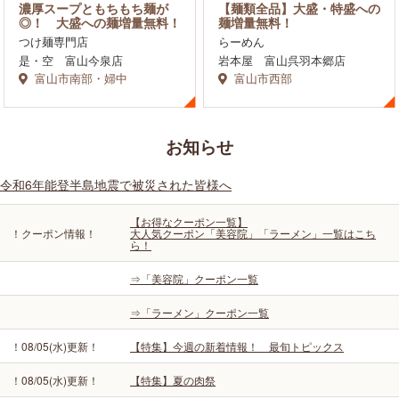
濃厚スープともちもち麺が
【麺類全品】大盛・特盛への
◎！ 大盛への麺増量無料！
麺増量無料！
つけ麺専門店
らーめん
是・空 富山今泉店
岩本屋 富山呉羽本郷店
富山市南部・婦中
富山市西部
お知らせ
令和6年能登半島地震で被災された皆様へ
【お得なクーポン一覧】
！クーポン情報！
大人気クーポン「美容院」「ラーメン」一覧はこち
ら！
⇒「美容院」クーポン一覧
⇒「ラーメン」クーポン一覧
！08/05(水)更新！
【特集】今週の新着情報！ 最旬トピックス
！08/05(水)更新！
【特集】夏の肉祭