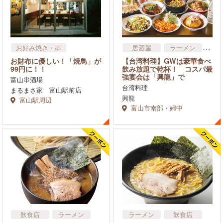
居酒屋
ラーメン
お好み焼き・串
中華
【台湾料理】GWは豪華食べ
お財布に優しい！「焼鳥」が
アジア・エスニック料理
飲み放題で乾杯！ コスパ最
99円に！！
強宴会は「興龍」で
飲食店
富山串酒場
台湾料理
まるまさ家 富山駅前店
興龍
富山駅周辺
富山市南部・婦中
飲食店
ラーメン
ラーメン
飲食店