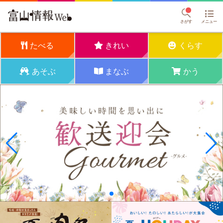
さがす
メニュー
たべる
きれい
くらす
あそぶ
まなぶ
かう