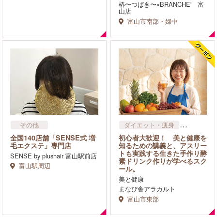
フェイシャル
椿〜つばき〜×BRANCHE' 富
山店
富山市南部・婦中
その他
ダイエット・痩身
漢方・サプリメント
全国140店舗「SENSE式 増
初心者大歓迎！ 美と健康を
整体・カイロ
毛エクステ」専門店
知るための講義と、アスリー
トも実践する生きた手作り酵
SENSE by plushair 富山駅前店
素ドリンク作りが学べるスク
富山駅周辺
ール。
美と健康
まなび舎アラカルト
富山市東部