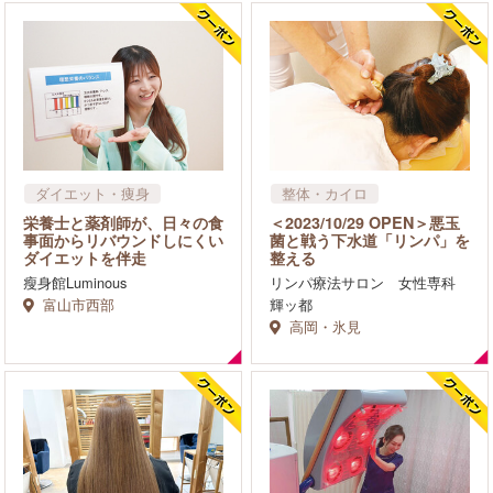
ダイエット・痩身
整体・カイロ
栄養士と薬剤師が、日々の食
＜2023/10/29 OPEN＞悪玉
事面からリバウンドしにくい
菌と戦う下水道「リンパ」を
ダイエットを伴走
整える
瘦身館Luminous
リンパ療法サロン 女性専科
富山市西部
輝ッ都
高岡・氷見