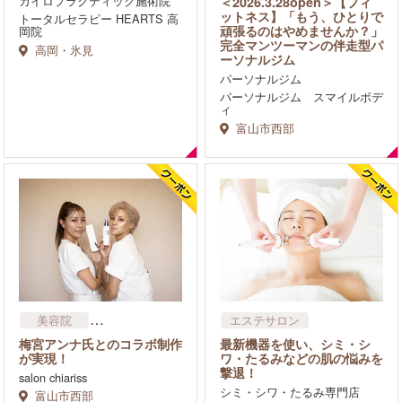
カイロプラクティック施術院
＜2026.3.28open＞【フィ
ットネス】「もう、ひとりで
トータルセラピー HEARTS 高
頑張るのはやめませんか？」
岡院
完全マンツーマンの伴⾛型パ
高岡・氷見
ーソナルジム
パーソナルジム
パーソナルジム スマイルボデ
ィ
富山市西部
美容院
エステサロン
まつげサロン
梅宮アンナ氏とのコラボ制作
最新機器を使い、シミ・シ
エステサロン
が実現！
ワ・たるみなどの肌の悩みを
撃退！
リラクゼーション・マッサ
salon chiariss
ージ
シミ・シワ・たるみ専門店
富山市西部