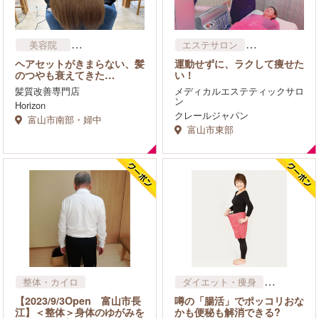
美容院
エステサロン
ネイルサロン
ダイエット・痩身
ヘアセットがきまらない、髪
運動せずに、ラクして痩せた
まつげサロン
のつやも衰えてきた…
い！
リラクゼーション・マッサ
髪質改善専門店
メディカルエステティックサロ
ージ
ン
Horizon
その他
理容院
クレールジャパン
富山市南部・婦中
富山市東部
整体・カイロ
ダイエット・痩身
漢方・サプリメント
【2023/9/3Open 富山市長
噂の「腸活」でポッコリおな
江】＜整体＞身体のゆがみを
かも便秘も解消できる?