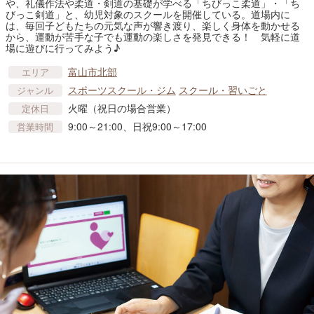
や、礼儀作法や柔道・剣道の基礎が学べる「ちびっこ柔道」・「ち
びっこ剣道」と、幼児対象のスクールを開催している。道場内に
は、毎回子どもたちの元気な声が響き渡り、楽しく身体を動かせる
から、運動が苦手な子でも運動の楽しさを発見できる！ 気軽に道
場に遊びに行ってみよう♪
富山市北部
エリア
スポーツスクール・ジム
スクール・習いごと
ジャンル
火曜（祝日の場合営業）
定休日
9:00～21:00、日祝9:00～17:00
営業時間