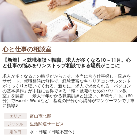
心と仕事の相談室
【新着】＜就職相談＞転職、求人が多くなる10～11月。心
と仕事の悩みをワンストップ相談できる場所がここに
求人が多くなるこの時期だからこそ、本当に合う仕事探し・悩みを
サポート。就職相談は無料で、経験豊富なキャリアコンサルタント
がじっくりと聴いてくれる。新たに、求人で求められる「パソコン
の基本操作」が手軽に習得できる「転・就職のためのパソコン教
室」を開講！ 最大半年かかる職業訓練とは違い、500円／1回（60
分）でExcel・Wordなど、基礎の部分から講師がマンツーマンで丁寧
に指導♪
富山市北部
エリア
生活関連サービス
ジャンル
水・日曜（日曜不定休）
定休日