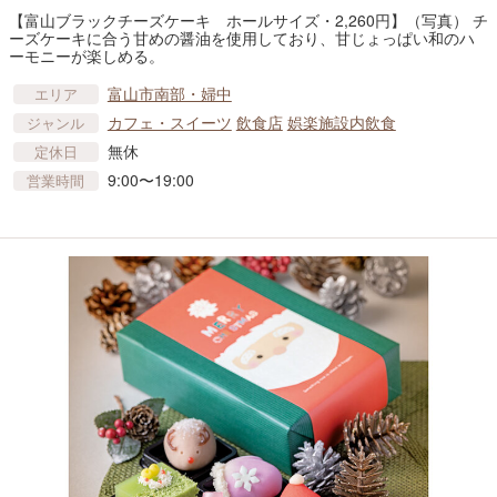
【富山ブラックチーズケーキ ホールサイズ・2,260円】（写真） チ
ーズケーキに合う甘めの醤油を使用しており、甘じょっぱい和のハ
ーモニーが楽しめる。
富山市南部・婦中
エリア
カフェ・スイーツ
飲食店
娯楽施設内飲食
ジャンル
無休
定休日
9:00〜19:00
営業時間