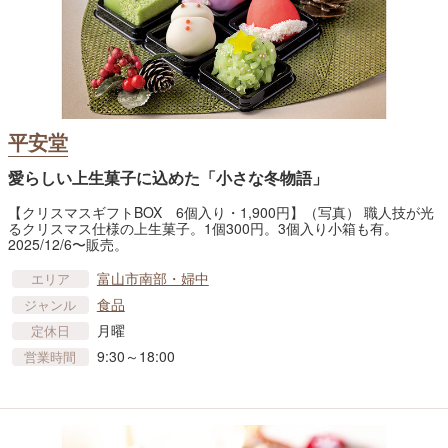
平安堂
愛らしい上生菓子に込めた「小さな冬物語」
【クリスマスギフトBOX 6個入り・1,900円】（写真） 職人技が光
るクリスマス仕様の上生菓子。1個300円。3個入り小箱も有。
2025/12/6〜販売。
富山市南部・婦中
エリア
食品
ジャンル
月曜
定休日
9:30～18:00
営業時間