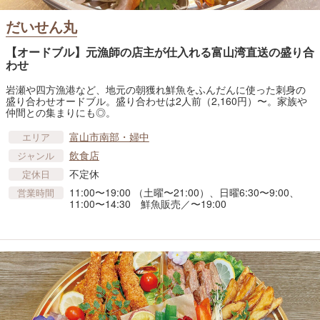
だいせん丸
【オードブル】元漁師の店主が仕入れる富山湾直送の盛り合
わせ
岩瀬や四方漁港など、地元の朝獲れ鮮魚をふんだんに使った刺身の
盛り合わせオードブル。盛り合わせは2人前（2,160円）〜。家族や
仲間との集まりにも◎。
富山市南部・婦中
エリア
飲食店
ジャンル
不定休
定休日
11:00〜19:00 （土曜〜21:00）、日曜6:30〜9:00、
営業時間
11:00〜14:30 鮮魚販売／〜19:00