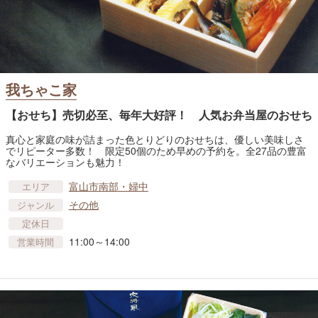
我ちゃこ家
【おせち】売切必至、毎年大好評！ 人気お弁当屋のおせち
真心と家庭の味が詰まった色とりどりのおせちは、優しい美味しさ
でリピーター多数！ 限定50個のため早めの予約を。全27品の豊富
なバリエーションも魅力！
富山市南部・婦中
エリア
その他
ジャンル
定休日
11:00～14:00
営業時間