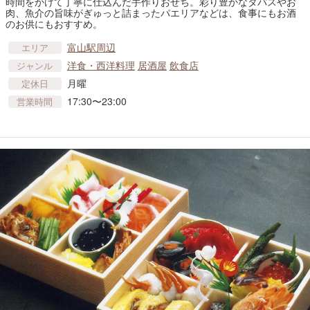
時間をかけて丁寧に仕込んだ手作りおせち。彩り豊かなタパスやお
肉、魚介の旨味がぎゅっと詰まったパエリアなどは、食事にもお酒
のお供にもおすすめ。
富山駅周辺
エリア
洋食・西洋料理
居酒屋
飲食店
ジャンル
月曜
定休日
17:30〜23:00
営業時間