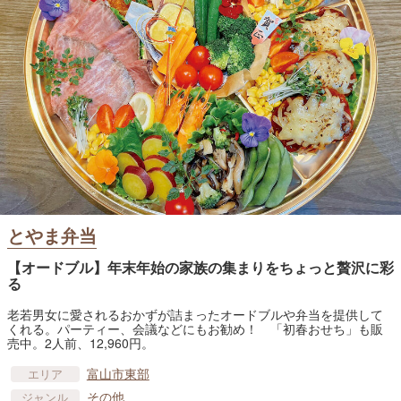
とやま弁当
【オードブル】年末年始の家族の集まりをちょっと贅沢に彩
る
老若男女に愛されるおかずが詰まったオードブルや弁当を提供して
くれる。パーティー、会議などにもお勧め！ 「初春おせち」も販
売中。2人前、12,960円。
富山市東部
エリア
その他
ジャンル