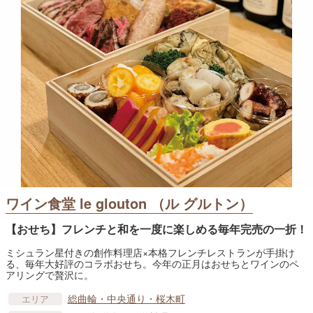
ワイン食堂 le glouton （ル グルトン）
【おせち】フレンチと和を一度に楽しめる毎年完売の一折！
ミシュラン星付きの創作料理店×本格フレンチレストランが手掛け
る、毎年大好評のコラボおせち。今年の正月はおせちとワインのペ
アリングで贅沢に。
総曲輪・中央通り・桜木町
エリア