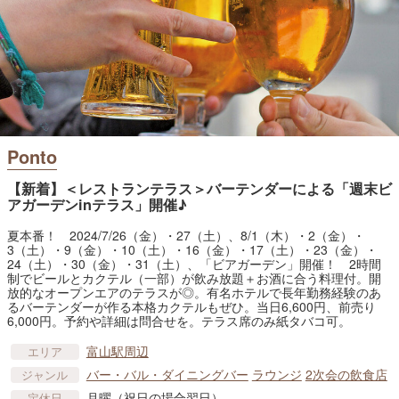
Ponto
【新着】＜レストランテラス＞バーテンダーによる「週末ビ
アガーデンinテラス」開催♪
夏本番！ 2024/7/26（金）・27（土）、8/1（木）・2（金）・
3（土）・9（金）・10（土）・16（金）・17（土）・23（金）・
24（土）・30（金）・31（土）、「ビアガーデン」開催！ 2時間
制でビールとカクテル（一部）が飲み放題＋お酒に合う料理付。開
放的なオープンエアのテラスが◎。有名ホテルで長年勤務経験のあ
るバーテンダーが作る本格カクテルもぜひ。当日6,600円、前売り
6,000円。予約や詳細は問合せを。テラス席のみ紙タバコ可。
富山駅周辺
エリア
バー・バル・ダイニングバー
ラウンジ
2次会の飲食店
ジャンル
月曜（祝日の場合翌日）
定休日