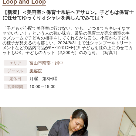
Loop and Loop
【新着】＜美容室＞保育士常駐ヘアサロン。子どもは保育士
に任せてゆっくりオシャレを楽しんでみては？
「子どもが心配で美容室に行けない。でも、いつまでもキレイなマ
マでいたい！」という人の強い味方。常駐の保育士が完全個室のキ
ッズルームで子どもの相手をしてくれるから安心。小窓から子ども
の様子が見えるのも嬉しい。2024/8/31まではシャンプーやトリート
メントなどの店内商品が5〜10％OFFに!! 子どもを膝の上にのせてカ
ットもOK。子どものカット（2,200円）のみも可。（写真1）
富山市南部・婦中
エリア
美容院
ジャンル
月曜、第3日曜
定休日
10:00～19:00
営業時間