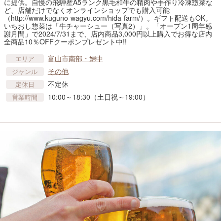
に提供。自慢の飛騨産A5ランク黒毛和牛の精肉や手作り冷凍惣菜な
ど、店舗だけでなくオンラインショップでも購入可能
（http://www.kuguno-wagyu.com/hida-farm/）。ギフト配送もOK。
いちおし惣菜は「牛チャーシュー（写真2）」。「オープン1周年感
謝月間」で2024/7/31まで、店内商品3,000円以上購入でお得な店内
全商品10％OFFクーポンプレゼント中!!
富山市南部・婦中
エリア
その他
ジャンル
不定休
定休日
10:00～18:30（土日祝～19:00）
営業時間