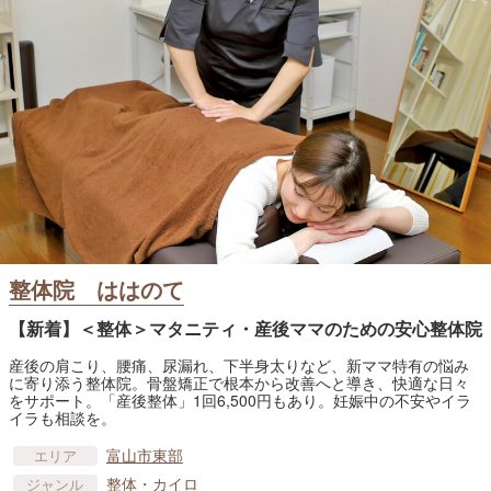
整体院 ははのて
【新着】＜整体＞マタニティ・産後ママのための安心整体院
産後の肩こり、腰痛、尿漏れ、下半身太りなど、新ママ特有の悩み
に寄り添う整体院。骨盤矯正で根本から改善へと導き、快適な日々
をサポート。「産後整体」1回6,500円もあり。妊娠中の不安やイラ
イラも相談を。
富山市東部
エリア
整体・カイロ
ジャンル