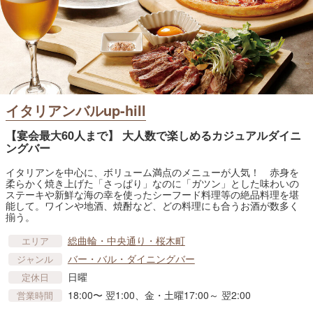
イタリアンバルup-hill
【宴会最大60人まで】 大人数で楽しめるカジュアルダイニ
ングバー
イタリアンを中心に、ボリューム満点のメニューが人気！ 赤身を
柔らかく焼き上げた「さっぱり」なのに「ガツン」とした味わいの
ステーキや新鮮な海の幸を使ったシーフード料理等の絶品料理を堪
能して。ワインや地酒、焼酎など、どの料理にも合うお酒が数多く
揃う。
総曲輪・中央通り・桜木町
エリア
バー・バル・ダイニングバー
ジャンル
日曜
定休日
18:00〜 翌1:00、金・土曜17:00～ 翌2:00
営業時間