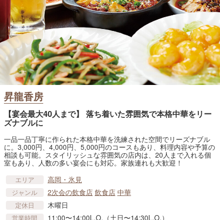
昇龍香房
【宴会最大40人まで】 落ち着いた雰囲気で本格中華をリー
ズナブルに
一品一品丁寧に作られた本格中華を洗練された空間でリーズナブル
に。3,000円、4,000円、5,000円のコースもあり、料理内容や予算の
相談も可能。スタイリッシュな雰囲気の店内は、20人まで入れる個
室もあり、人数の多い宴会にも対応。家族連れも大歓迎！
高岡・氷見
エリア
2次会の飲食店
飲食店
中華
ジャンル
木曜日
定休日
11:00〜14:00L.O.（土日〜14:30L.O.）
営業時間