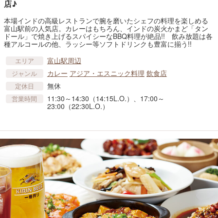
店♪
本場インドの高級レストランで腕を磨いたシェフの料理を楽しめる
富山駅前の人気店。カレーはもちろん、インドの炭火かまど「タン
ドール」で焼き上げるスパイシーなBBQ料理が絶品!! 飲み放題は各
種アルコールの他、ラッシー等ソフトドリンクも豊富に揃う!!
富山駅周辺
エリア
カレー
アジア・エスニック料理
飲食店
ジャンル
無休
定休日
11:30～14:30（14:15L.O.）、17:00～
営業時間
23:00（22:30L.O.）