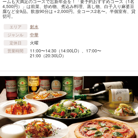
ームも大満足のコースで忘新年会を！「要予約おすすめコース（1名
4,500円）」は前菜、炒め物、煮込み料理、蒸し物、白子入り麻婆豆
腐など全9品。飲放90分は＋2,000円。全コース2名〜。半個室有、貸
切可。
射水
エリア
中華
ジャンル
火曜
定休日
11:00〜14:30（14:00LO）、17:00〜
営業時間
21:00（20:30LO）