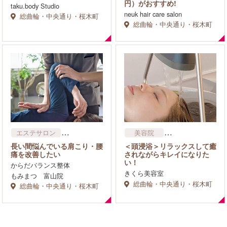
円）がおすすめ!
taku.body Studio
neuk hair care salon
総曲輪・中央通り・桜木町
総曲輪・中央通り・桜木町
エステサロン
美容院
ダイエット・痩身
まつげサロン
長い間悩んでいる肩こり・腰
＜頭浸浴＞リラックスして癒
リラクゼーション・マッサ
エステサロン
痛を改善したい
されながらキレイになりた
ージ
い！
岩盤・ゲルマ
からだバランス整体
整体・カイロ
リラクゼーション・マッサ
きくら美容室
もみまつ 富山院
ージ
総曲輪・中央通り・桜木町
総曲輪・中央通り・桜木町
整体・カイロ
その他
生活関連サービス
理容院