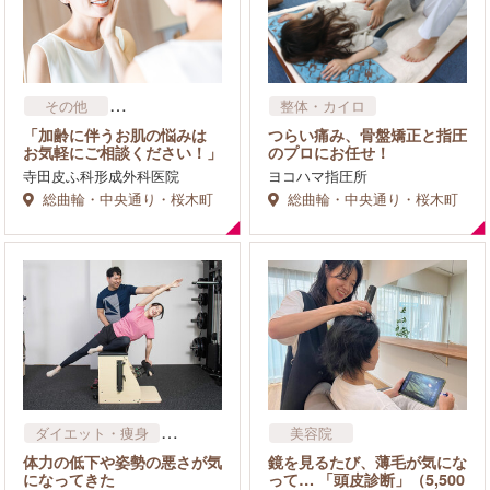
その他
整体・カイロ
フェイシャル
「加齢に伴うお肌の悩みは
つらい痛み、骨盤矯正と指圧
お気軽にご相談ください！」
のプロにお任せ！
寺田皮ふ科形成外科医院
ヨコハマ指圧所
総曲輪・中央通り・桜木町
総曲輪・中央通り・桜木町
ダイエット・痩身
美容院
その他
体力の低下や姿勢の悪さが気
鏡を見るたび、薄毛が気にな
になってきた
って… 「頭皮診断」（5,500