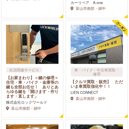
カーリペア A-one
富山市南部・婦中
生活関連サービス
車​・バイク・中古車買取・
修理
車​・バイク・中古車買取・
【お家まわり】＜鍵の修理＞
修理
【クルマ買取・販売】 ただ
住宅・車・バイク・金庫等の
いま車買取強化中！！
鍵も全部お任せ！ ありとあ
らゆる鍵を「開けます・作り
LIEN CONNECT
ます・直します」
富山市南部・婦中
株式会社ロックワールド
富山市南部・婦中