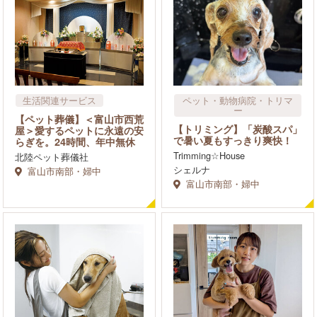
生活関連サービス
ペット・動物病院・トリマ
ー
ペット・動物病院・トリマ
【ペット葬儀】＜富山市西荒
ー
【トリミング】「炭酸スパ」
屋＞愛するペットに永遠の安
式場、ドレス、葬儀場、葬
で暑い夏もすっきり爽快！
らぎを。24時間、年中無休
祭セレモニー
Trimming☆House
北陸ペット葬儀社
シェルナ
富山市南部・婦中
富山市南部・婦中