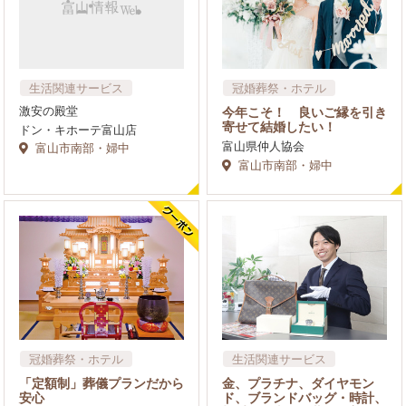
生活関連サービス
冠婚葬祭・ホテル
激安の殿堂
今年こそ！ 良いご縁を引き
寄せて結婚したい！
ドン・キホーテ富山店
富山県仲人協会
富山市南部・婦中
富山市南部・婦中
冠婚葬祭・ホテル
生活関連サービス
リサイクル・物品賃貸​（レ
「定額制」葬儀プランだから
金、プラチナ、ダイヤモン
ンタル）
安心
ド、ブランドバッグ・時計、