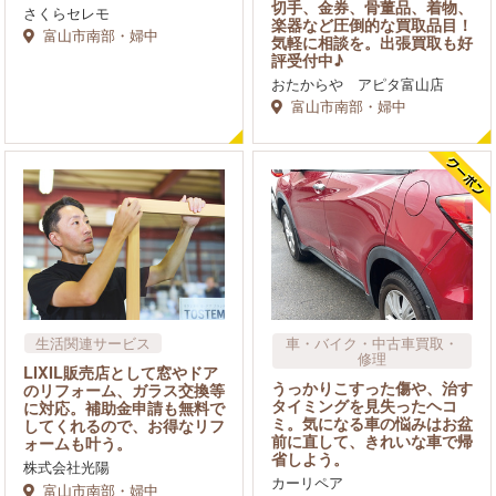
切手、金券、骨董品、着物、
さくらセレモ
楽器など圧倒的な買取品目！
富山市南部・婦中
気軽に相談を。出張買取も好
評受付中♪
おたからや アピタ富山店
富山市南部・婦中
生活関連サービス
車​・バイク・中古車買取・
修理
住宅・不動産
LIXIL販売店として窓やドア
うっかりこすった傷や、治す
のリフォーム、ガラス交換等
タイミングを見失ったヘコ
に対応。補助金申請も無料で
ミ。気になる車の悩みはお盆
してくれるので、お得なリフ
前に直して、きれいな車で帰
ォームも叶う。
省しよう。
株式会社光陽
カーリペア
富山市南部・婦中