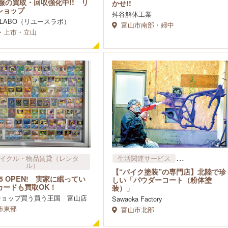
インテリア・生活家具・家電
服の買取・回収強化中!! リ
かせ!!
ショップ
車​・バイク・中古車買取・修理
舛谷解体工業
E LABO（リユースラボ）
富山市南部・婦中
・上市・立山
イクル・物品賃貸​（レンタ
生活関連サービス
ル）
リサイクル・物品賃貸​（レンタ
【“バイク塗装”の専門店】北陸で珍
リサイクル
ル）
5/5 OPEN! 実家に眠ってい
しい「パウダーコート（粉体塗
センター
その他
住宅・不動産
カードも買取OK！
装）」
車​・バイク・中古車買取・修理
ショップ買う買う王国 富山店
Sawaoka Factory
市東部
富山市北部