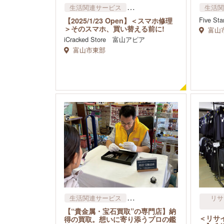
生活関連サービス
生活関
リサイクル・物品賃貸​（レンタ
リサ
Five St
【2025/1/23 Open】＜スマホ修理
ル）
＞そのスマホ、買い替える前に!
富山
iCracked Store 富山アピア
富山市東部
生活関連サービス
リサ
リサイクル・物品賃貸​（レンタ
【“貴金属・宝石買取”の専門店】納
ル）
＜リサ
得の買取。想いに寄り添うプロの鑑