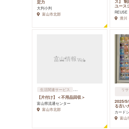
ス】 制
定力
ユース
大判小判
REUS
富山市北部
滑川
生活関連サービス
リサ
リサイクル・物品賃貸​（レンタ
【片付け】＜不用品回収＞
ル）
古着・
2025/
富山県流通センター
ブランド・ジュエリー
ゲーム
る古い
富山市北部
雑貨
カード
富山