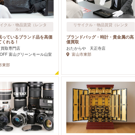
イクル・物品賃貸​（レンタ
リサイクル・物品賃貸​（レンタ
ル）
ル）
眠っているブランド品を高価
ブランドバッグ・時計・貴金属の高
てくれる！
価買取
ド買取専門店
おたからや 天正寺店
D OFF 富山グリーンモール山室
富山市東部
市東部