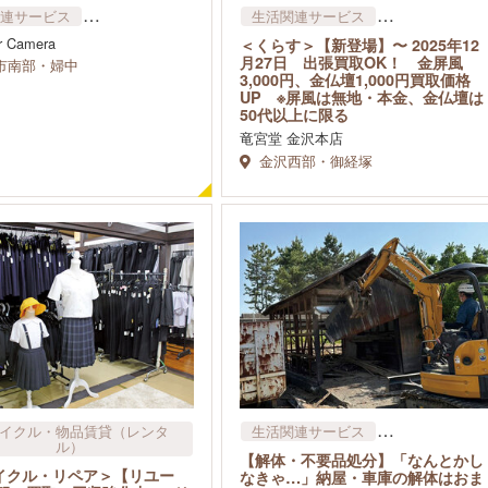
連サービス
生活関連サービス
イクル・物品賃貸​（レンタ
リサイクル・物品賃貸​（レンタ
ar Camera
＜くらす＞【新登場】〜 2025年12
ル）
ル）
月27日 出張買取OK！ 金屏風
市南部・婦中
ハウスクリーニング
3,000円、金仏壇1,000円買取価格
UP ※屏風は無地・本金、金仏壇は
50代以上に限る
竜宮堂 金沢本店
金沢西部・御経塚
イクル・物品賃貸​（レンタ
生活関連サービス
ル）
リサイクル・物品賃貸​（レンタ
【解体・不要品処分】「なんとかし
ル）
イクル・リペア＞【リユー
なきゃ…」納屋・車庫の解体はおま