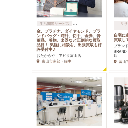
生活関連サービス
リサ
リサイクル・物品賃貸​（レンタ
金、プラチナ、ダイヤモンド、ブラ
ル）
自宅に
ンドバッグ・時計、切手、金券、骨
買取し
董品、着物、楽器など圧倒的な買取
品目！ 気軽に相談を。出張買取も好
ブラン
評受付中♪
BRAN
おたからや アピタ富山店
店
富山市南部・婦中
富山