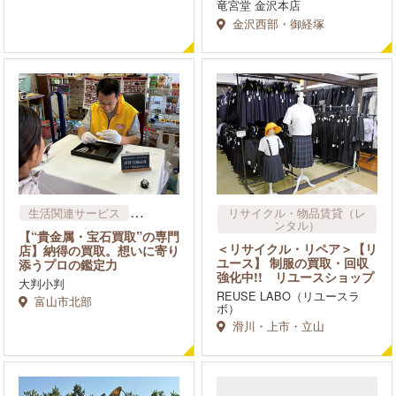
竜宮堂 金沢本店
金沢西部・御経塚
生活関連サービス
リサイクル・物品賃貸​（レ
ンタル）
リサイクル・物品賃貸​（レ
【“貴金属・宝石買取”の専門
ンタル）
＜リサイクル・リペア＞【リ
店】納得の買取。想いに寄り
ユース】 制服の買取・回収
添うプロの鑑定力
強化中!! リユースショップ
大判小判
REUSE LABO（リユースラ
富山市北部
ボ）
滑川・上市・立山