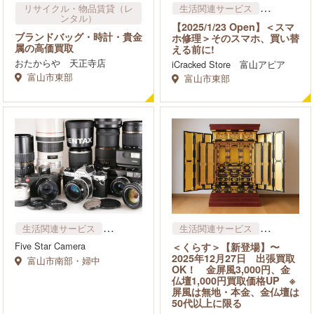
リサイクル・物品賃貸​（レ
生活関連サービス
ンタル）
リサイクル・物品賃貸​（レ
【2025/1/23 Open】＜スマ
ンタル）
ブランドバッグ・時計・貴金
ホ修理＞そのスマホ、買い替
属の高価買取
える前に!
おたからや 天正寺店
iCracked Store 富山アピア
富山市東部
富山市東部
生活関連サービス
生活関連サービス
リサイクル・物品賃貸​（レ
リサイクル・物品賃貸​（レ
Five Star Camera
＜くらす＞【新登場】〜
ンタル）
ンタル）
2025年12月27日 出張買取
富山市南部・婦中
ハウスクリーニング
OK！ 金屏風3,000円、金
仏壇1,000円買取価格UP ※
屏風は無地・本金、金仏壇は
50代以上に限る