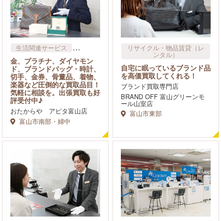
生活関連サービス
リサイクル・物品賃貸​（レ
ンタル）
リサイクル・物品賃貸​（レ
金、プラチナ、ダイヤモン
ンタル）
自宅に眠っているブランド品
ド、ブランドバッグ・時計、
を高価買取してくれる！
切手、金券、骨董品、着物、
楽器など圧倒的な買取品目！
ブランド買取専門店
気軽に相談を。出張買取も好
BRAND OFF 富山グリーンモ
評受付中♪
ール山室店
おたからや アピタ富山店
富山市東部
富山市南部・婦中