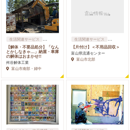
生活関連サービス
生活関連サービス
リサイクル・物品賃貸​（レ
リサイクル・物品賃貸​（レ
【解体・不要品処分】「なん
【片付け】＜不用品回収＞
ンタル）
ンタル）
とかしなきゃ…」納屋・車庫
富山県流通センター
インテリア・生活家具・家
ブランド・ジュエリー
の解体はおまかせ!!
電
富山市北部
雑貨
舛谷解体工業
車​・バイク・中古車買取・
富山市南部・婦中
修理