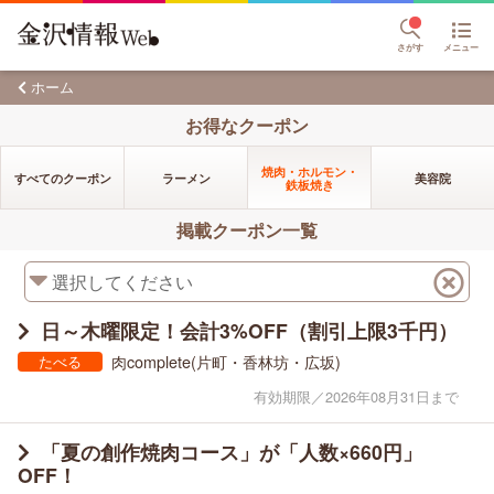
さがす
メニュー
ホーム
お得なクーポン
焼肉・ホルモン・
すべてのクーポン
ラーメン
美容院
鉄板焼き
掲載クーポン一覧
日～木曜限定！会計3%OFF（割引上限3千円）
肉complete(片町・香林坊・広坂)
たべる
有効期限／2026年08月31日まで
「夏の創作焼肉コース」が「人数×660円」
OFF！