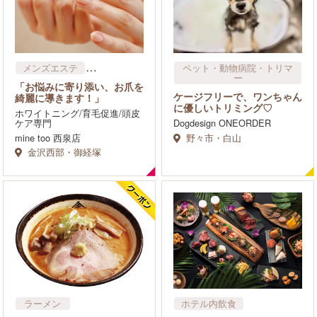
メンズエステ
ペット・動物病院・トリマ
ー
エステサロン
「お悩みに寄り添い、お爪を
フェイシャル
ケージフリーで、ワンちゃん
綺麗に導きます！」
に優しいトリミング♡
脱毛専門店
その他
ホワイトニング/育毛促進/頭皮
ケア専門
Dogdesign ONEORDER
mine too 西泉店
野々市・白山
金沢西部・御経塚
ラーメン
ホテル内飲食