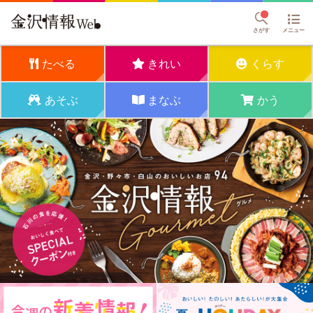
さがす
メニュー
たべる
きれい
くらす
あそぶ
まなぶ
かう