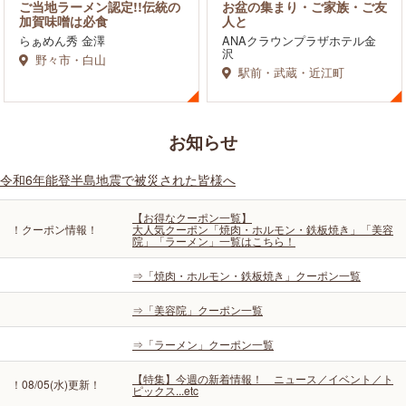
ご当地ラーメン認定!!伝統の
お盆の集まり・ご家族・ご友
加賀味噌は必食
人と
らぁめん秀 金澤
ANAクラウンプラザホテル金
沢
野々市・白山
駅前・武蔵・近江町
お知らせ
令和6年能登半島地震で被災された皆様へ
【お得なクーポン一覧】
！クーポン情報！
大人気クーポン「焼肉・ホルモン・鉄板焼き」「美容
院」「ラーメン」一覧はこちら！
⇒「焼肉・ホルモン・鉄板焼き」クーポン一覧
⇒「美容院」クーポン一覧
⇒「ラーメン」クーポン一覧
【特集】今週の新着情報！ ニュース／イベント／ト
！08/05(水)更新！
ピックス...etc