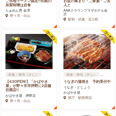
ご当地ラーメン認定!!伝統の
お盆の集まり・ご家族・ご友
加賀味噌は必食
人と
らぁめん秀 金澤
ANAクラウンプラザホテル金
沢
野々市・白山
駅前・武蔵・近江町
和食・寿司（すし）
和食・寿司（すし）
屋台
その他
【4/3OPEN!】「かばやき
うなぎの蒲焼き 予約受付中
屋」が野々市市押野に2店舗
うなぎ・どじょう
目開店!!
かばやき屋
かばやき屋 押野店
県庁・駅西周辺
野々市・白山