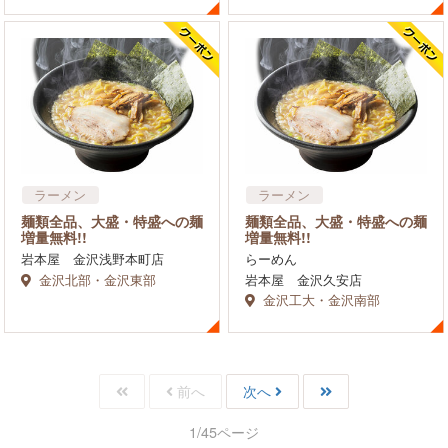
ラーメン
ラーメン
麺類全品、大盛・特盛への麺
麺類全品、大盛・特盛への麺
増量無料!!
増量無料!!
岩本屋 金沢浅野本町店
らーめん
金沢北部・金沢東部
岩本屋 金沢久安店
金沢工大・金沢南部
前へ
次へ
1/45ページ