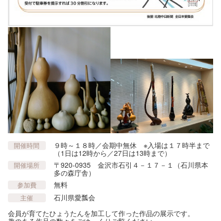
９時～１８時／会期中無休 ※入場は１７時半まで
開催時間
（1日は12時から／27日は13時まで）
〒920-0935 金沢市石引４－１７－１（石川県本
開催場所
多の森庁舎）
無料
参加費
石川県愛瓢会
主催
会員が育てたひょうたんを加工して作った作品の展示です。
趣のある作品の数々をごゆっくりご覧ください。