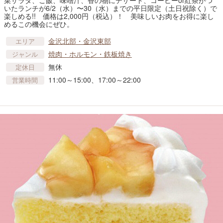
菜サラダ、ご飯、味噌汁、香の物にデザート、コーヒーor紅茶がつ
いたランチが6/2（水）〜30（水）までの平日限定（土日祝除く）で
楽しめる!! 価格は2,000円（税込）！ 美味しいお肉をお得に楽し
めるこの機会にぜひ。
金沢北部・金沢東部
エリア
焼肉・ホルモン・鉄板焼き
ジャンル
無休
定休日
11:00～15:00、17:00～22:00
営業時間