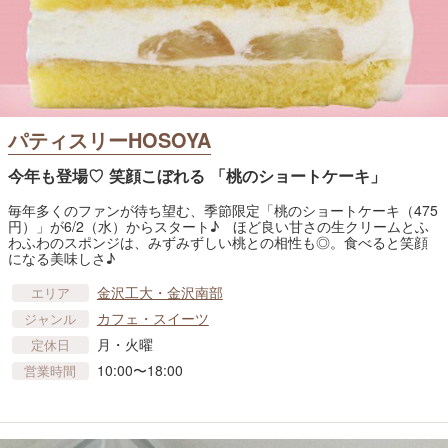
パティスリーHOSOYA
今年も登場♡ 笑顔こぼれる 「桃のショートケーキ」
毎年多くのファンが待ち望む、季節限定「桃のショートケーキ（475
円）」が6/2（水）からスタート♪ ほど良い甘さの生クリームとふ
わふわのスポンジは、みずみずしい桃との相性も◎。食べると笑顔
になる美味しさ♪
金沢工大・金沢南部
エリア
カフェ・スイーツ
ジャンル
月・火曜
定休日
10:00〜18:00
営業時間