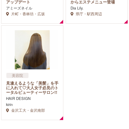
エステサロン
アップデート
からエステメニュー登場
ダイエット・痩身
アミーズネイル
Dia Lily.
フェイシャル
片町・香林坊・広坂
県庁・駅西周辺
美容院
ネイルサロン
見違えるような「美髪」を手
リラクゼーション・マッサ
に入れて♡大人女子必見のト
ージ
ータルビューティーサロン!!
HAIR DESIGN
kirin
金沢工大・金沢南部