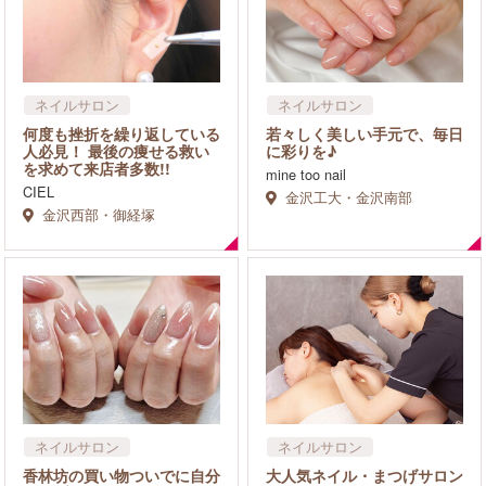
ネイルサロン
ネイルサロン
何度も挫折を繰り返している
若々しく美しい手元で、毎日
人必見！ 最後の痩せる救い
に彩りを♪
を求めて来店者多数!!
mine too nail
CIEL
金沢工大・金沢南部
金沢西部・御経塚
ネイルサロン
ネイルサロン
まつげサロン
香林坊の買い物ついでに自分
大人気ネイル・まつげサロン