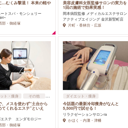
ゼーション・マッサージ
ダイエット・痩身
に…むくみ撃退！ 本来の軽や
美容皮膚科女医監修サロンの実力を
カイロ
フェイシャル
♪
1回の施術で効果実感！
ベートスパ・モンシェリー
岡本病院監修 メディカルエステサロン
éri~
アクティブエイジング 金沢新竪町店
西部・御経塚
片町・香林坊・広坂
ット・痩身
その他
ダイエット・痩身
シャル
で、メスを使わず“土台から
今話題の最新冷却痩身がなんと
めてくれるエステ”といえ
5,500円で試せる！
リラクゼーションサロンra
バエステ エンダモロジー
かほく・内灘・津幡
西部・御経塚