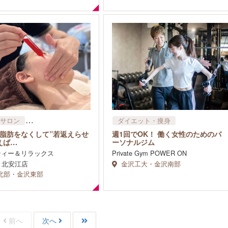
サロン
ダイエット・痩身
ット・痩身
顔脂肪をなくして”若返えらせ
週1回でOK！ 働く女性のためのパ
えば…
ーソナルジム
ティー＆リラックス
Private Gym POWER ON
p 北安江店
金沢工大・金沢南部
北部・金沢東部
前へ
次へ