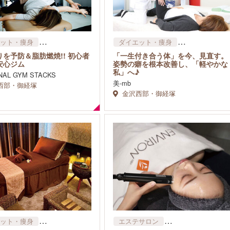
ット・痩身
ダイエット・痩身
ル・習いごと
リラクゼーション・マッサージ
を予防＆脂肪燃焼!! 初心者
「一生付き合う体」を今、見直す。
整体・カイロ
その他
安心ジム
姿勢の癖を根本改善し、「軽やかな
私」へ♪
フェイシャル
NAL GYM STACKS
美-mb
西部・御経塚
金沢西部・御経塚
ット・痩身
エステサロン