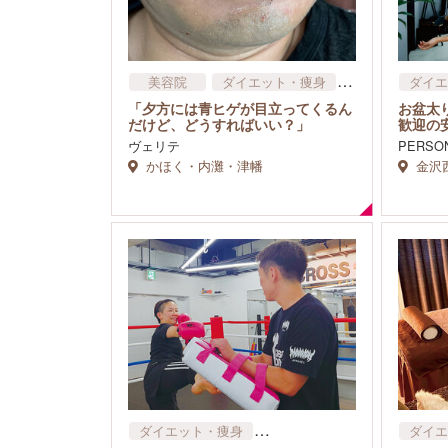
美容院
ダイエット・痩身
ダイエ
脱毛専門店
スクー
「夕方には青ヒゲが目立ってくるん
お盆太り
だけど、どうすればいい？」
歓迎の
ヴェリテ
PERSO
かほく・内灘・津幡
金沢
ダイエット・痩身
ダイエ