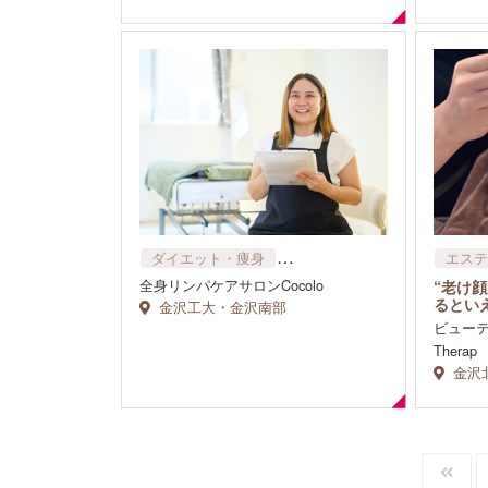
ダイエット・痩身
エステ
リラクゼーション・マッサージ
ダイエ
全身リンパケアサロンCocolo
“老け
るとい
金沢工大・金沢南部
ビュー
Thera
金沢