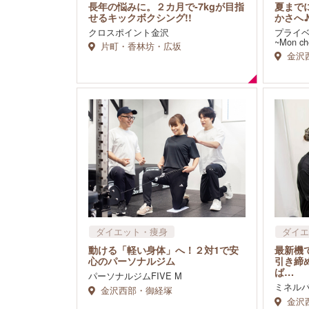
スポーツスクール・ジム
リラク
長年の悩みに。２カ月で-7kgが目指
夏まで
整体・
せるキックボクシング!!
かさへ
クロスポイント金沢
プライ
~Mon ch
片町・香林坊・広坂
金沢
ダイエット・痩身
ダイエ
フェイ
動ける「軽い身体」へ！２対1で安
最新機
心のパーソナルジム
引き締
ば…
パーソナルジムFIVE M
ミネル
金沢西部・御経塚
金沢