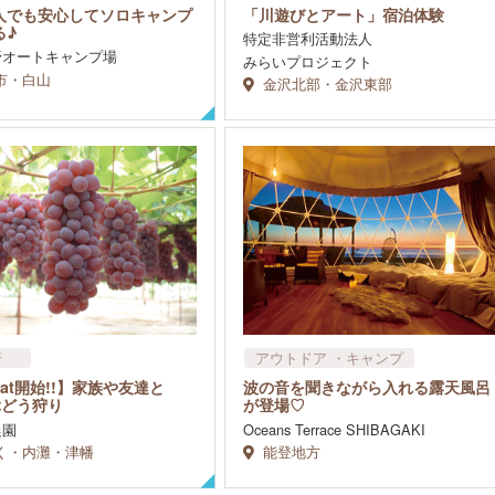
アウトドア​ ・キャンプ
人でも安心してソロキャンプ
「川遊びとアート」宿泊体験
お祭り・催し物
る♪
特定非営利活動法人
イベント・ワークショップ
野オートキャンプ場
みらいプロジェクト
市・白山
金沢北部・金沢東部
行
アウトドア​ ・キャンプ
ドア​ ・キャンプ
3sat開始!!】家族や友達と
波の音を聞きながら入れる露天風呂
 ぶどう狩り
が登場♡
農園
Oceans Terrace SHIBAGAKI
く・内灘・津幡
能登地方