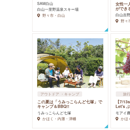
SAM白山
女性一
ができ
白山一里野温泉スキー場
白山吉
野々市・白山
野々
アウトドア​ ・キャンプ
旅
アウト
この夏は「うみっこらんど七塚」で
【7/1
キャンプ＆BBQ!!
Let's
うみっこらんど七塚
モアイ
かほく・内灘・津幡
かほ