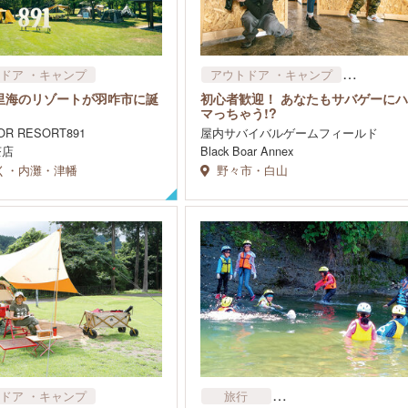
ドア​ ・キャンプ
アウトドア​ ・キャンプ
スポーツスクール・ジム
里海のリゾートが羽咋市に誕
初心者歓迎！ あなたもサバゲーにハ
その他
マっちゃう!?
OR RESORT891
屋内サバイバルゲームフィールド
茶店
Black Boar Annex
く・内灘・津幡
野々市・白山
ドア​ ・キャンプ
旅行