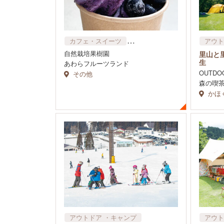
カフェ・スイーツ
アウト
スイーツ、パン屋
自然栽培果樹園
里山と
アウトドア​ ・キャンプ
生
あわらフルーツランド
水族館・動物園・植物園
OUTDO
その他
森の喫
かほ
アウトドア​ ・キャンプ
アウト