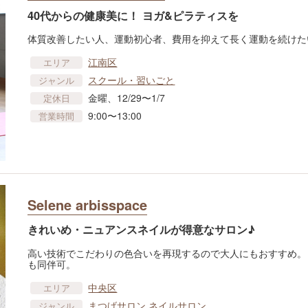
40代からの健康美に！ ヨガ&ピラティスを
体質改善したい人、運動初心者、費用を抑えて長く運動を続けた
江南区
エリア
スクール・習いごと
ジャンル
金曜、12/29〜1/7
定休日
9:00〜13:00
営業時間
Selene arbisspace
きれいめ・ニュアンスネイルが得意なサロン♪
高い技術でこだわりの色合いを再現するので大人にもおすすめ。
も同伴可。
中央区
エリア
まつげサロン
ネイルサロン
ジャンル