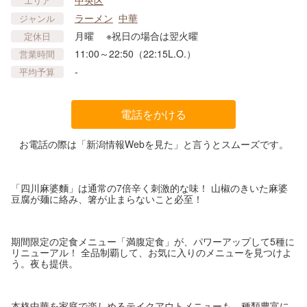
中央区
エリア
ラーメン
中華
ジャンル
月曜 ※祝日の場合は翌火曜
定休日
11:00～22:50（22:15L.O.）
営業時間
-
平均予算
電話をかける
お電話の際は「新潟情報Webを見た」と言うとスムーズです。
「四川麻婆麵」は通常の7倍辛く刺激的な味！ 山椒のきいた麻婆
豆腐が麺に絡み、箸が止まらないこと必至！
期間限定の定食メニュー「満腹定食」が、パワーアップして5種に
リニューアル！ 全品制覇して、お気に入りのメニューを見つけよ
う。夜も提供。
本格中華を家庭で楽しめるテイクアウトメニューも、種類豊富に