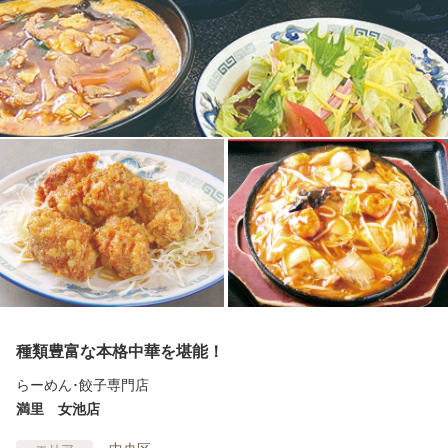
種類豊富な本格中華を堪能！
らーめん･餃子専門店
満里 女池店