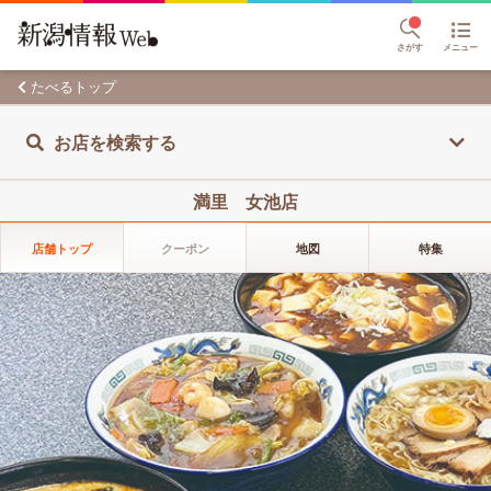
さがす
メニュー
たべるトップ
お店を検索する
満里 女池店
店舗トップ
クーポン
地図
特集