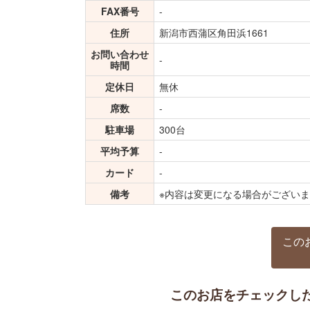
FAX番号
-
住所
新潟市西蒲区角田浜1661
お問い合わせ
-
時間
定休日
無休
席数
-
駐車場
300台
平均予算
-
カード
-
備考
※内容は変更になる場合がござい
この
このお店をチェックし