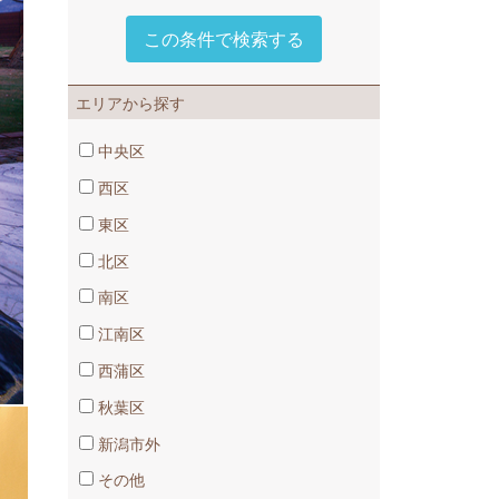
エリアから探す
中央区
西区
東区
北区
南区
江南区
西蒲区
秋葉区
新潟市外
その他