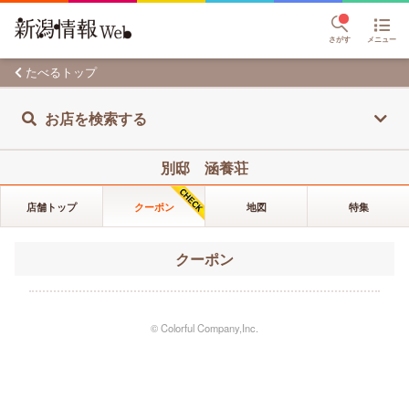
さがす
メニュー
たべるトップ
お店を検索する
別邸 涵養荘
店舗トップ
クーポン
地図
特集
クーポン
© Colorful Company,Inc.