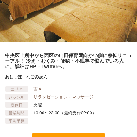
中央区上所中から西区の山田保育園向かい側に移転リニュ
ーアル！ 冷え・むくみ・便秘・不眠等で悩んでいる人
に。詳細はHP・Twitterへ。
あしつぼ なごみあん
西区
エリア
リラクゼーション・マッサージ
ジャンル
火曜
定休日
10:00〜23:00（最終受付22:00）
営業時間
-
平均予算