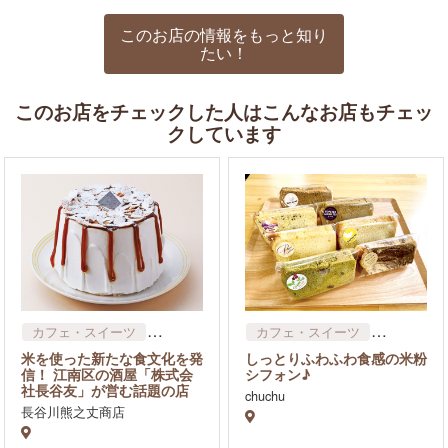
このお店の情報をもっと知り
たい！
このお店をチェックした人はこんなお店もチェッ
クしています
カフェ・スイーツ
カフェ・スイーツ
食品
食品
米を使った新たな食文化を発
しっとりふわふわ食感の米粉
信！ 江南区の酒屋「株式会
シフォン♪
社長谷友」が営む話題の店
chuchu
長谷川熊之丈商店