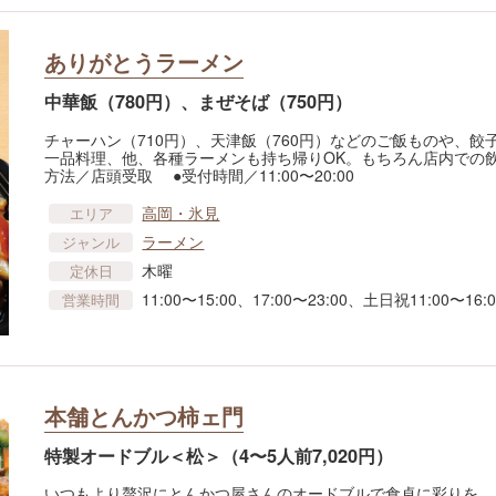
ありがとうラーメン
中華飯（780円）、まぜそば（750円）
チャーハン（710円）、天津飯（760円）などのご飯ものや、餃子
一品料理、他、各種ラーメンも持ち帰りOK。もちろん店内での飲
方法／店頭受取 ●受付時間／11:00〜20:00
高岡・氷見
エリア
ラーメン
ジャンル
木曜
定休日
11:00〜15:00、17:00〜23:00、土日祝11:00〜
営業時間
本舗とんかつ柿ェ門
特製オードブル＜松＞（4〜5人前7,020円）
いつもより贅沢にとんかつ屋さんのオードブルで食卓に彩りを