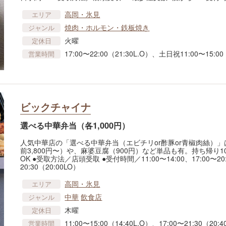
高岡・氷見
エリア
焼肉・ホルモン・鉄板焼き
ジャンル
火曜
定休日
17:00〜22:00（21:30L.O）、土日祝11:00〜15:00
営業時間
ビックチャイナ
選べる中華弁当（各1,000円）
人気中華店の「選べる中華弁当（エビチリor酢豚or青椒肉絲）」
前3,800円〜）や、麻婆豆腐（900円）など単品も有。持ち帰
OK ●受取方法／店頭受取 ●受付時間／11:00〜14:00、17:00〜20:
20:30（20:00LO）
高岡・氷見
エリア
中華
飲食店
ジャンル
木曜
定休日
11:00〜15:00（14:40L.O）、17:00〜21:30（20
営業時間