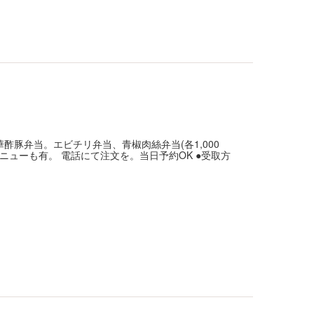
酢豚弁当。エビチリ弁当、青椒肉絲弁当(各1,000
メニューも有。 電話にて注文を。当日予約OK ●受取方