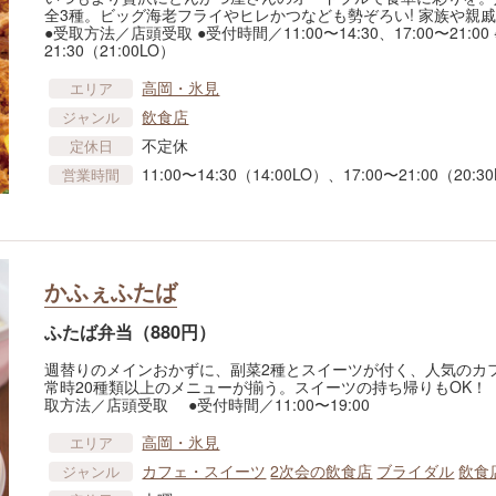
全3種。ビッグ海老フライやヒレかつなども勢ぞろい! 家族や
●受取方法／店頭受取 ●受付時間／11:00〜14:30、17:00〜21:00 ※
21:30（21:00LO）
高岡・氷見
エリア
飲食店
ジャンル
不定休
定休日
11:00〜14:30（14:00LO）、17:00〜21:00（20:3
営業時間
かふぇふたば
ふたば弁当（880円）
週替りのメインおかずに、副菜2種とスイーツが付く、人気のカフェ
常時20種類以上のメニューが揃う。スイーツの持ち帰りもOK！ 
取方法／店頭受取 ●受付時間／11:00〜19:00
高岡・氷見
エリア
カフェ・スイーツ
2次会の飲食店
ブライダル
飲食
ジャンル