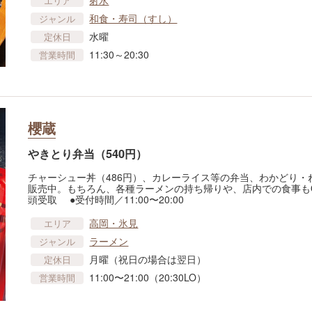
射水
エリア
和食・寿司（すし）
ジャンル
水曜
定休日
11:30～20:30
営業時間
櫻蔵
やきとり弁当（540円）
チャーシュー丼（486円）、カレーライス等の弁当、わかどり
販売中。もちろん、各種ラーメンの持ち帰りや、店内での食事もO
頭受取 ●受付時間／11:00〜20:00
高岡・氷見
エリア
ラーメン
ジャンル
月曜（祝日の場合は翌日）
定休日
11:00〜21:00（20:30LO）
営業時間