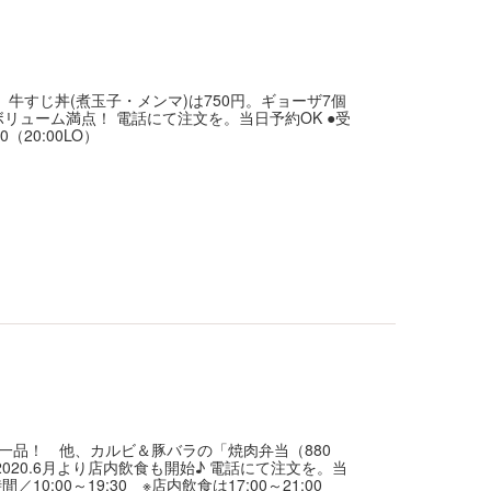
牛すじ丼(煮玉子・メンマ)は750円。ギョーザ7個
ボリューム満点！ 電話にて注文を。当日予約OK ●受
（20:00LO）
一品！ 他、カルビ＆豚バラの「焼肉弁当（880
20.6月より店内飲食も開始♪ 電話にて注文を。当
:00～19:30 ※店内飲食は17:00～21:00