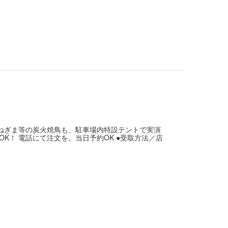
・ねぎま等の炭火焼鳥も、駐車場内特設テントで実演
K！ 電話にて注文を。当日予約OK ●受取方法／店