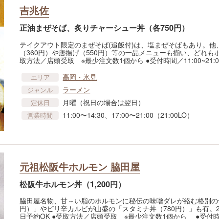
吉兆佐
正油まぜそば、炙りチャーシュー丼（各750円）
テイクアウト限定のまぜそば(追飯付)は、塩まぜそばもあり。他、
（360円）や唐揚げ（550円）等の一品メニューも揃い、どれも
取方法／店頭受取 ※最少注文数1個から ●受付時間／11:00~21:00
高岡・氷見
エリア
ラーメン
ジャンル
月曜（祝日の場合は翌日）
定休日
11:00〜14:30、17:00〜21:00（21:00LO）
営業時間
元祖松阪牛ホルモン 脇田屋
松阪牛ホルモン丼（1,200円）
脇田屋名物、甘～い脂のホルモンに秘伝の味噌ダレが絡む格別の
円）」やピリ辛カルビが山盛の「スタミナ丼（780円）」も有。20
日予約OK ●受取方法／店頭受取 ※最少注文数1個から ●受付時間／10