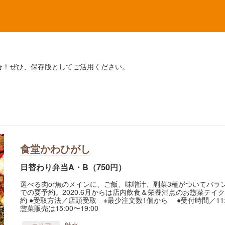
合！ぜひ、保存版としてご活用ください。
食堂かわひがし
日替わり弁当A・B（750円）
選べる肉or魚のメインに、ご飯、味噌汁、副菜3種がついてバラ
での要予約。2020.6月からは店内飲食＆栄養満点のお惣菜テイ
約 ●受取方法／店頭受取 ※最少注文数1個から ●受付時間／11:30
惣菜販売は15:00〜19:00