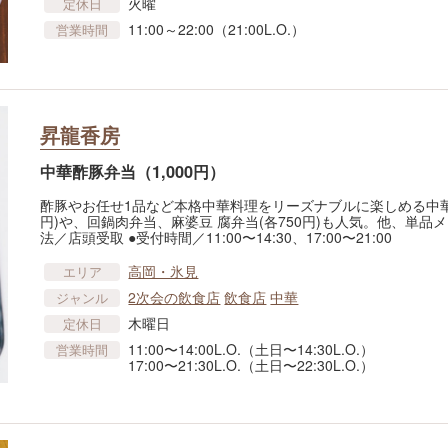
火曜
定休日
11:00～22:00（21:00L.O.）
営業時間
昇龍香房
中華酢豚弁当（1,000円）
酢豚やお任せ1品など本格中華料理をリーズナブルに楽しめる中華
円)や、回鍋肉弁当、麻婆豆 腐弁当(各750円)も人気。他、単品
法／店頭受取 ●受付時間／11:00〜14:30、17:00〜21:00
高岡・氷見
エリア
2次会の飲食店
飲食店
中華
ジャンル
木曜日
定休日
11:00〜14:00L.O.（土日〜14:30L.O.）
営業時間
17:00〜21:30L.O.（土日〜22:30L.O.）