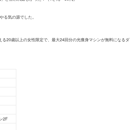
もやる気の源でした。
通える20歳以上の女性限定で、最大24回分の光痩身マシンが無料になるダ
ン2F