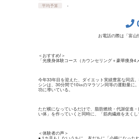
-
平均予算
お電話の際は「富山
＜おすすめ!＞
「光痩身体験コース（カウンセリング＋豪華痩身4メニ
今年33年目を迎えた、ダイエット実績豊富な同店
シンは、30分間で10㎞のマラソン同等の運動量に
功に導いている。
ただ横になっているだけで、脂肪燃焼・代謝促進・
い体」を作っていくと同時に、「筋肉繊維を太くし
＜体験者の声＞
● 1カ月もしないうちに、友だちに「小柄になった