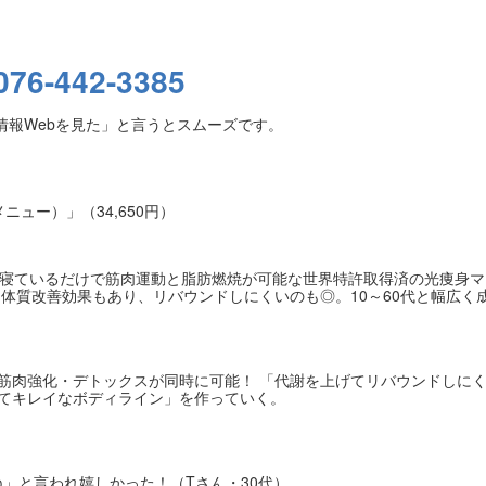
076-442-3385
情報Webを見た」と言うとスムーズです。
ュー）」（34,650円）
。寝ているだけで筋肉運動と脂肪燃焼が可能な世界特許取得済の光痩身マ
。体質改善効果もあり、リバウンドしにくいのも◎。10～60代と幅広く
筋肉強化・デトックスが同時に可能！ 「代謝を上げてリバウンドしに
てキレイなボディライン」を作っていく。
ね」と言われ嬉しかった！（Tさん・30代）