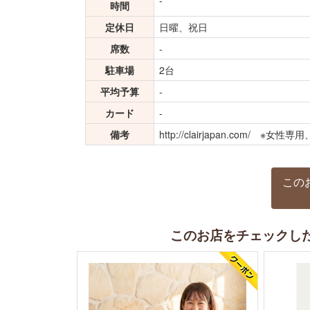
-
時間
定休日
日曜、祝日
席数
-
駐車場
2台
平均予算
-
カード
-
備考
http://clairjapan.com/ ※女性
この
このお店をチェックし