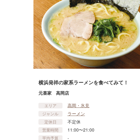
横浜発祥の家系ラーメンを食べてみて！
元喜家 高岡店
高岡・氷見
エリア
ラーメン
ジャンル
不定休
定休日
11:00〜21:00
営業時間
-
平均予算