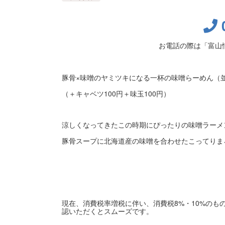
お電話の際は「富山
豚骨×味噌のヤミツキになる一杯の味噌らーめん（並
（＋キャベツ100円＋味玉100円）
涼しくなってきたこの時期にぴったりの味噌ラーメ
豚骨スープに北海道産の味噌を合わせたこってりま
現在、消費税率増税に伴い、消費税8%・10%の
認いただくとスムーズです。