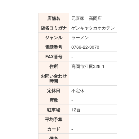
店舗名
元喜家 高岡店
店名ヨミガナ
ゲンキヤタカオカテン
ジャンル
ラーメン
電話番号
0766-22-3070
FAX番号
-
住所
高岡市江尻328-1
お問い合わせ
-
時間
定休日
不定休
席数
-
駐車場
12台
平均予算
-
カード
-
備考
-