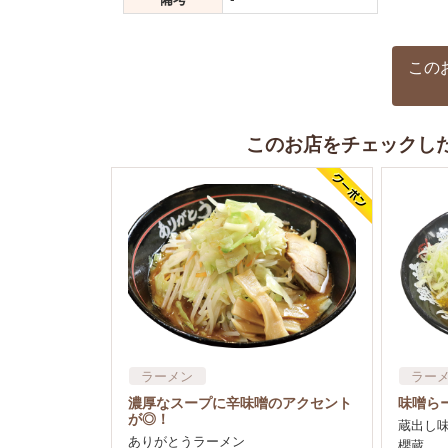
この
このお店をチェックし
ラーメン
ラー
濃厚なスープに辛味噌のアクセント
味噌ら
が◎！
蔵出し
ありがとうラーメン
櫻蔵